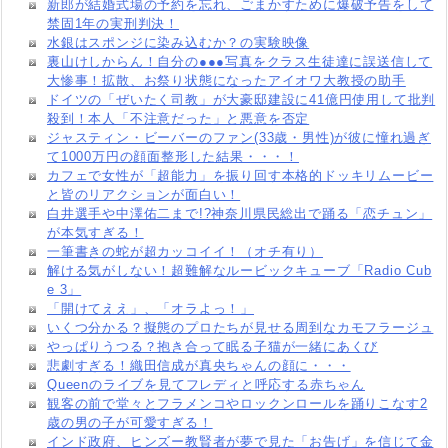
新郎が結婚式場の予約を忘れ、ごまかすために爆破予告をして
禁固1年の実刑判決！
水銀はスポンジに染み込むか？の実験映像
裏山けしからん！自分の●●●写真をクラス生徒達に誤送信して
大惨事！拡散、お祭り状態になったアイオワ大教授の助手
ドイツの「ぜいたく司教」が大豪邸建設に41億円使用して批判
殺到！本人「不注意だった」と悪意を否定
ジャスティン・ビーバーのファン(33歳・男性)が彼に憧れ過ぎ
て1000万円の顔面整形した結果・・・！
カフェで女性が「超能力」を振り回す本格的ドッキリムービー
と皆のリアクションが面白い！
白井選手や中澤佑二まで!?神奈川県民総出で踊る「恋チュン」
が本気すぎる！
一筆書きの蛇が超カッコイイ！（オチ有り）
解ける気がしない！超難解なルービックキューブ「Radio Cub
e 3」
「開けてええ」、「オラよっ！」
いくつ分かる？擬態のプロたちが見せる周到なカモフラージュ
やっぱりうつる？抱き合って眠る子猫が一緒にあくび
悲劇すぎる！織田信成が真央ちゃんの顔に・・・
Queenのライブを見てフレディと呼応する赤ちゃん
観客の前で堂々とフラメンコやロックンロールを踊りこなす2
歳の男の子が可愛すぎる！
インド政府、ヒンズー教賢者が夢で見た「お告げ」を信じて金