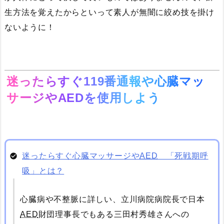
生方法を覚えたからといって素人が無闇に絞め技を掛け
ないように！
迷ったらすぐ119番通報や心臓マッ
サージや
AED
を使用しよう
迷ったらすぐ心臓マッサージや
AED
「死戦期呼
吸」とは？
心臓病や不整脈に詳しい、立川病院病院長で日本
AED
財団理事長でもある三田村秀雄さんへの