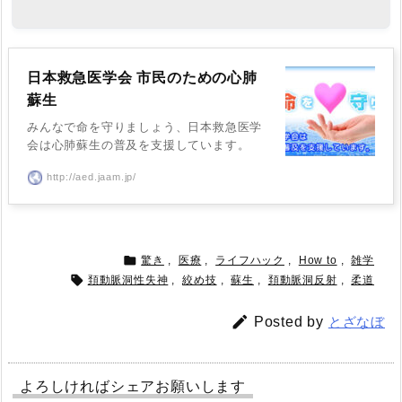
日本救急医学会 市民のための心肺
蘇生
みんなで命を守りましょう、日本救急医学
会は心肺蘇生の普及を支援しています。
http://aed.jaam.jp/

驚き
,
医療
,
ライフハック
,
How to
,
雑学

頚動脈洞性失神
,
絞め技
,
蘇生
,
頚動脈洞反射
,
柔道

Posted by
とざなぼ
よろしければシェアお願いします