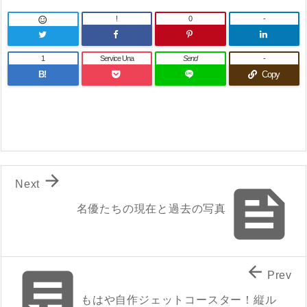
!
0
-

1
Service Una
Send
-
B!
Copy

Next

名優たちの現在と過去の写真


Prev
もはや自作ジェットコースター！縦ル