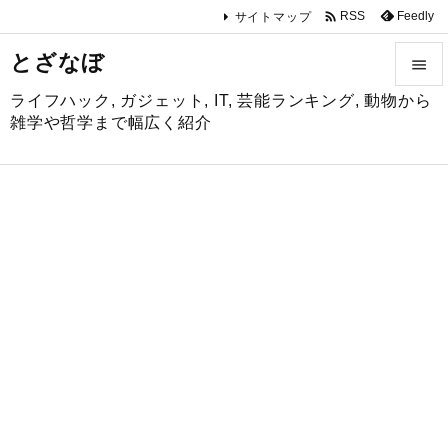

Feedly
RSS
サイトマップ
とざなぼ

ライフハック, ガジェット, IT, 芸能ランキング, 動物から

雑学や哲学まで幅広く紹介
メニュ

サイド

前へ

次へ

検索