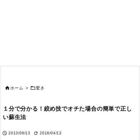


ホーム
>
驚き
１分で分かる！絞め技でオチた場合の簡単で正し
い蘇生法


2013/08/13
2018/04/13