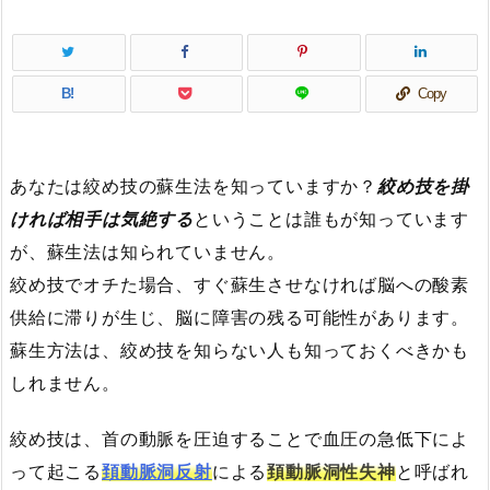
B!
Copy
あなたは絞め技の蘇生法を知っていますか？
絞め技を掛
ければ相手は気絶する
ということは誰もが知っています
が、蘇生法は知られていません。
絞め技でオチた場合、すぐ蘇生させなければ脳への酸素
供給に滞りが生じ、脳に障害の残る可能性があります。
蘇生方法は、絞め技を知らない人も知っておくべきかも
しれません。
絞め技は、首の動脈を圧迫することで血圧の急低下によ
って起こる
頚動脈洞反射
による
頚動脈洞性失神
と呼ばれ