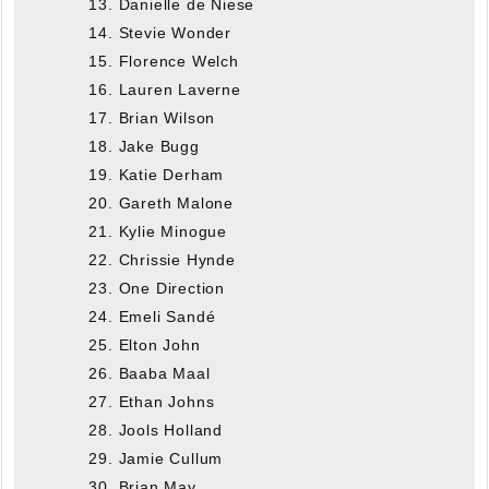
Danielle de Niese
Stevie Wonder
Florence Welch
Lauren Laverne
Brian Wilson
Jake Bugg
Katie Derham
Gareth Malone
Kylie Minogue
Chrissie Hynde
One Direction
Emeli Sandé
Elton John
Baaba Maal
Ethan Johns
Jools Holland
Jamie Cullum
Brian May