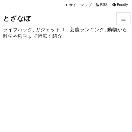

Feedly
RSS
サイトマップ
とざなぼ

ライフハック, ガジェット, IT, 芸能ランキング, 動物から

雑学や哲学まで幅広く紹介
メニュ

サイド

前へ

次へ

検索