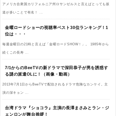
アメリカ合衆国カリフォルニア州ロサンゼルスと言えばとっても坂
道が多いことで有名！ ...
金曜ロードショーの視聴率ベスト30位ランキング！1
位は・・・
毎週金曜日の21時と言えば「金曜ロードSHOW！」。 1985年から
続くこの長寿 ...
7/1からのBeeTVの新ドラマで深田恭子が男を誘惑す
る謎の派遣OLに！（画像・動画）
2013年7月1日からBeeTVで配信されるドラマ危険なカンケイ。主
演の深キョン ...
台湾ドラマ『ショコラ』主演の長澤まさみとラン・ジ
ェンロンが舞台挨拶！