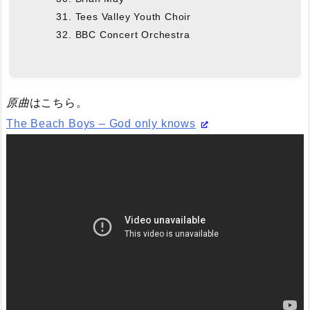
Tees Valley Youth Choir
BBC Concert Orchestra
原曲
はこちら。
The Beach Boys – God only knows