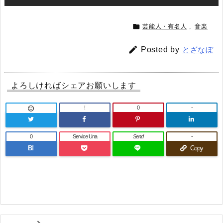

芸能人・有名人
,
音楽

Posted by
とざなぼ
よろしければシェアお願いします
!
0
-

0
Service Una
Send
-
B!
Copy