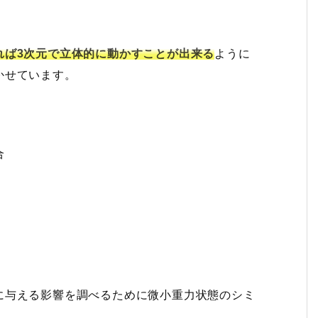
れば3次元で立体的に動かすことが出来る
ように
かせています。
合
に与える影響を調べるために微小重力状態のシミ
。