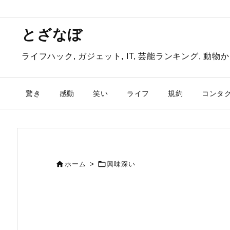
とざなぼ
ライフハック, ガジェット, IT, 芸能ランキング, 
驚き
感動
笑い
ライフ
規約
コンタ


ホーム
>
興味深い