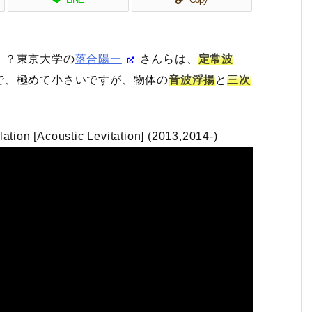
・？東京大学の
落合陽一
さんらは、
定常波
で、極めて小さいですが、物体の
音波浮揚
と
三次
tion [Acoustic Levitation] (2013,2014-)