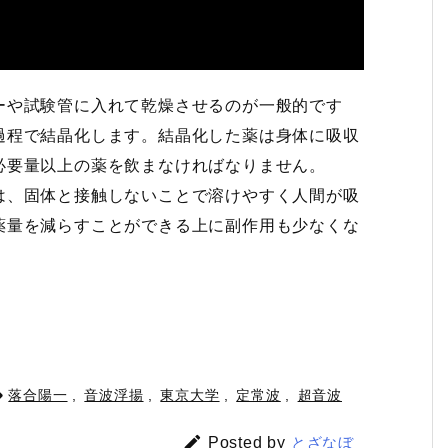
ーや試験管に入れて乾燥させるのが一般的です
過程で結晶化します。結晶化した薬は身体に吸収
必要量以上の薬を飲まなければなりません。
は、固体と接触しないことで溶けやすく人間が吸
薬量を減らすことができる上に副作用も少なくな

落合陽一
,
音波浮揚
,
東京大学
,
定常波
,
超音波

Posted by
とざなぼ