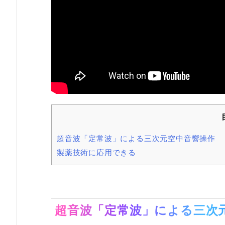
超音波「定常波」による三次元空中音響操作
製薬技術に応用できる
超音波「定常波」による三次