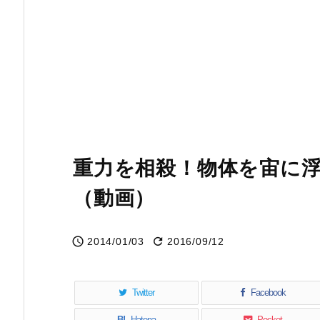
重力を相殺！物体を宙に
（動画）


2014/01/03
2016/09/12
Twitter
Facebook
B!
Hatena
Pocket