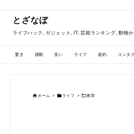
とざなぼ
ライフハック, ガジェット, IT, 芸能ランキング, 
驚き
感動
笑い
ライフ
規約
コンタ



ホーム
>
ライフ
>
教育