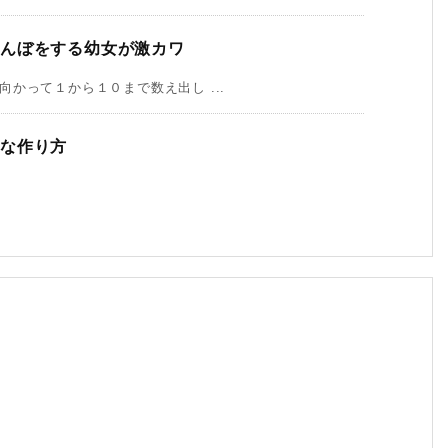
れんぼをする幼女が激カワ
かって１から１０まで数え出し ...
単な作り方