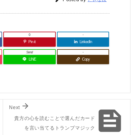
0
-
Pin it
LinkedIn
Send
-
LINE
Copy

Next

貴方の心を読むことで選んだカード
を言い当てるトランプマジック