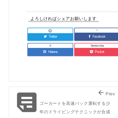
よろしければシェアお願いします
!

Twitter
Facebook
0
Service Una
B!
Hatena
Pocket


Prev
ゴーカートを高速バック運転する少
年のドライビングテクニックが合成