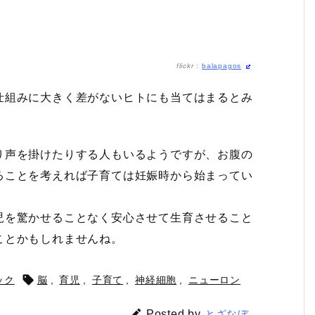
flickr
:
balapagos
仕組みに大きく差がないヒトにも当てはまるとみ
り声を掛けたりする人もいるようですが、お腹の
ることを考えれば子育ては妊娠時から始まってい
児を驚かせることなく安心させて生育させること
ことかもしれませんね。

ック
脳
,
育児
,
子育て
,
神経細胞
,
ニューロン

Posted by
とざなぼ