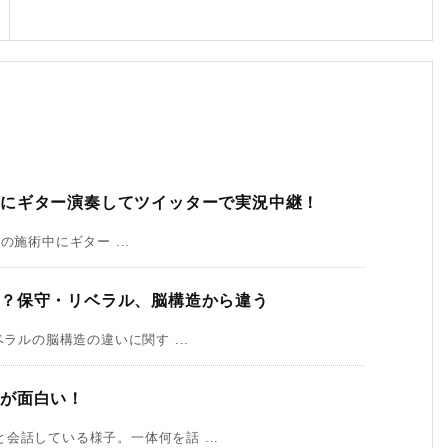
中にギター演奏してツイッターで実況中継！
術の施術中にギター ...
い？保守・リベラル、脳構造から違う
ラルの脳構造の違いに関す ...
が面白い！
会話している様子。一体何を話 ...