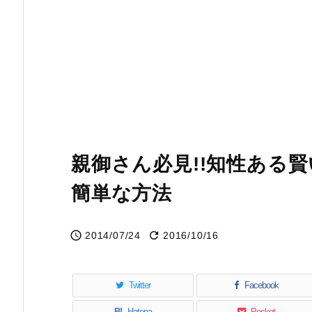
親御さん必見!!知性ある
簡単な方法


2014/07/24
2016/10/16
Twitter
Facebook
B!
Hatena
Pocket