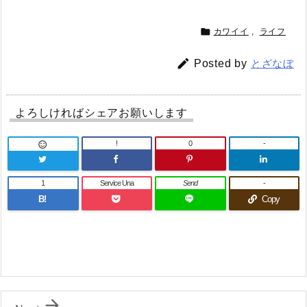

カワイイ
,
ライフ

Posted by
とざなぼ
よろしければシェアお願いします
!
0
-

1
Service Una
Send
-
B!
Copy
