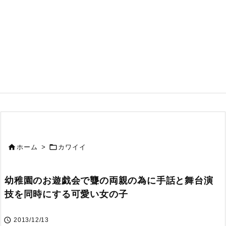


ホーム
>
カワイイ
幼稚園のお遊戯会で聾の両親の為に手話と舞台演
技を同時にする可愛い女の子

2013/12/13