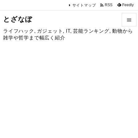

Feedly
RSS
サイトマップ
とざなぼ

ライフハック, ガジェット, IT, 芸能ランキング, 動物から

雑学や哲学まで幅広く紹介
メニュ

サイド

前へ

次へ

検索