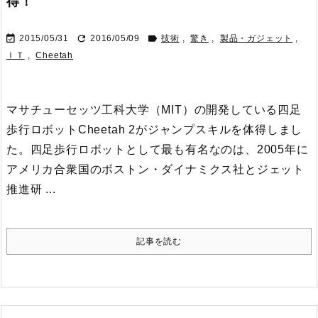
得！



2015/05/31
2016/05/09
技術
,
驚き
,
製品・ガジェット
,
ＩＴ
,
Cheetah
マサチューセッツ工科大学（MIT）の開発している四足
歩行ロボットCheetah 2がジャンプスキルを体得しまし
た。
四足歩行ロボットとして最も有名なのは、2005年に
アメリカ合衆国のボストン・ダイナミクス社とジェット
推進研 ...
記事を読む