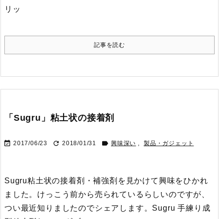
リッ
記事を読む
「Sugru」粘土状の接着剤



2017/06/23
2018/01/31
興味深い
,
製品・ガジェット
Sugru粘土状の接着剤・補強剤を見かけて興味をひかれ
ました。
けっこう前から売られているらしいのですが、
つい最近知りましたのでシェアします。
Sugru 手練り成