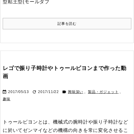
型粘土型(モールダブ
記事を読む
レゴで振り子時計やトゥールビヨンまで作った動
画



2017/05/13
2017/11/22
興味深い
,
製品・ガジェット
,
趣味
トゥールビヨンとは、機械式の腕時計や振り子時計など
に於いてゼンマイなどの機構の向きを常に変化させるこ