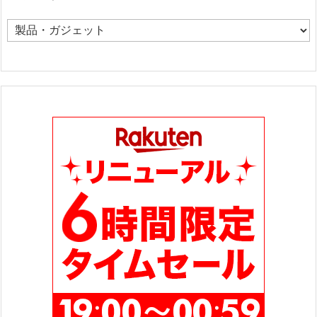
カ
テ
ゴ
リ
ー