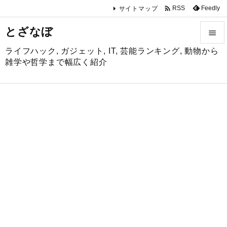

Feedly
RSS
サイトマップ
とざなぼ

ライフハック, ガジェット, IT, 芸能ランキング, 動物から

雑学や哲学まで幅広く紹介
メニュ

サイド

前へ

次へ

検索