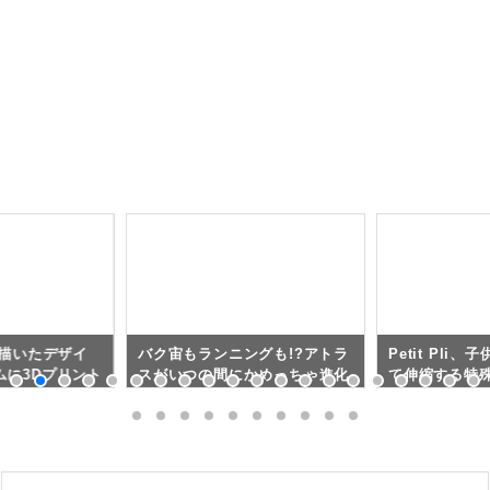
で描いたデザイ
バク宙もランニングも!?アトラ
Petit Pli
ムに3Dプリント
スがいつの間にかめっちゃ進化
て伸縮する特
してた（米国防高等研究計画局
衣服
が開発支援する二足歩行ロボッ
ト）