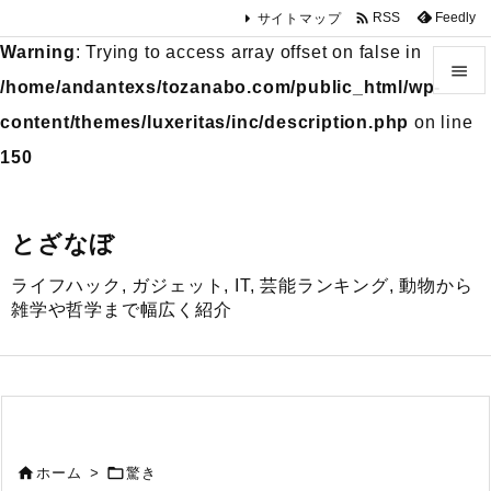

Feedly
RSS
サイトマップ
Warning
: Trying to access array offset on false in

/home/andantexs/tozanabo.com/public_html/wp-

content/themes/luxeritas/inc/description.php
on line
メニュ
150

サイド
とざなぼ

ライフハック, ガジェット, IT, 芸能ランキング, 動物から
前へ
雑学や哲学まで幅広く紹介

次へ

検索


ホーム
>
驚き