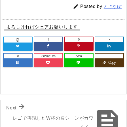

Posted by
とざなぼ
よろしければシェアお願いします
!
0
-

0
Service Una
Send
-
B!
Copy

Next

レゴで再現したW杯の名シーンがカワ