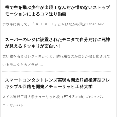
箒で空を飛ぶ少年が出現！なんだか憎めないストップ
モーションによるコマ送り動画
ホウキに跨って、「 ﾎｰ !! ﾎｰ !! 」と叫びながら飛ぶEthan Nud ...
スーパーのレジに設置されたモニタで自分だけに死神
が見えるドッキリが面白い！
買い物を済ませレジへ向かうと、防犯用なのか自分が映し出されて
いるモニタとカメラが ...
スマートコンタクトレンズ実現も間近!?超極薄型フレ
キシブル回路を開発／チューリッヒ工科大学
スイス連邦工科大学チューリッヒ校（ETH Zurich）のジョバン
ニ・サルバトー ...