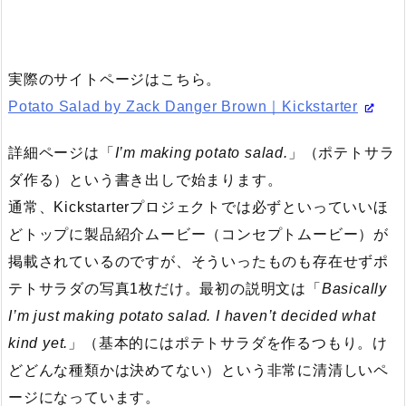
実際のサイトページはこちら。
Potato Salad by Zack Danger Brown｜Kickstarter
詳細ページは「
I’m making potato salad.
」（ポテトサラ
ダ作る）という書き出しで始まります。
通常、Kickstarterプロジェクトでは必ずといっていいほ
どトップに製品紹介ムービー（コンセプトムービー）が
掲載されているのですが、そういったものも存在せずポ
テトサラダの写真1枚だけ。最初の説明文は「
Basically
I’m just making potato salad. I haven’t decided what
kind yet.
」（基本的にはポテトサラダを作るつもり。け
どどんな種類かは決めてない）という非常に清清しいペ
ージになっています。