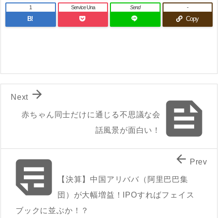
1
Service Una
Send
-
B!
Copy

Next

赤ちゃん同士だけに通じる不思議な会
話風景が面白い！


Prev
【決算】中国アリババ（阿里巴巴集
団）が大幅増益！IPOすればフェイス
ブックに並ぶか！？