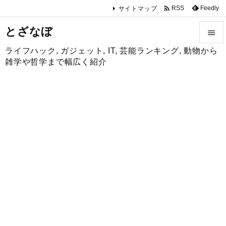

Feedly
RSS
サイトマップ
とざなぼ

ライフハック, ガジェット, IT, 芸能ランキング, 動物から

雑学や哲学まで幅広く紹介
メニュ

サイド

前へ

次へ

検索