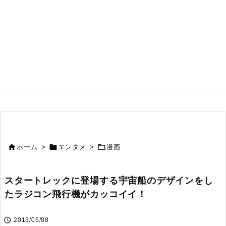



ホーム
>
エンタメ
>
漫画
スタートレックに登場する宇宙船のデザインをし
たラジコン飛行機がカッコイイ！

2013/05/08