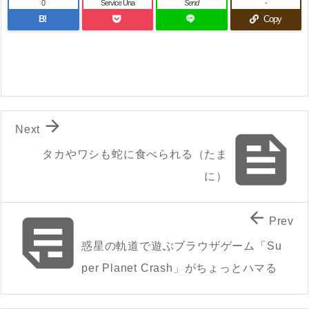
0
Service Una
Send
-
B!
Copy

Next

タカやワシも蛇に食べられる（たま
に）


Prev
惑星の軌道で遊ぶブラウザゲーム「Su
per Planet Crash」がちょっとハマる