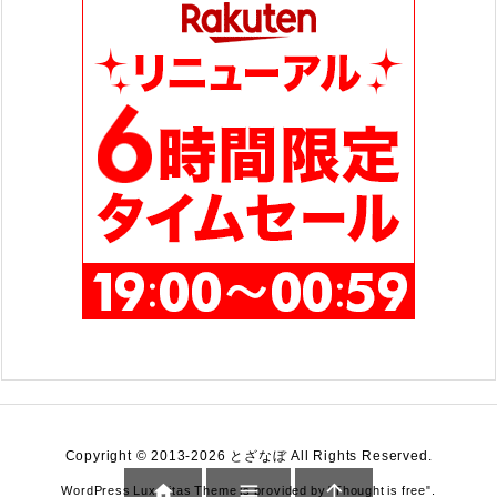
Copyright ©
2013
-2026
とざなぼ
All Rights Reserved.



WordPress Luxeritas Theme is provided by "
Thought is free
".