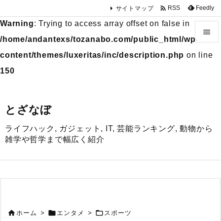

Feedly
RSS
サイトマップ
Warning
: Trying to access array offset on false in

/home/andantexs/tozanabo.com/public_html/wp-

content/themes/luxeritas/inc/description.php
on line
メニュ
150

サイド
とざなぼ

ライフハック, ガジェット, IT, 芸能ランキング, 動物から
前へ
雑学や哲学まで幅広く紹介

次へ

検索



ホーム
>
エンタメ
>
スポーツ