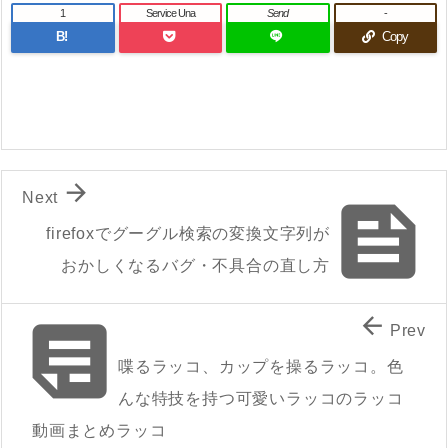
1
Service Una
Send
-
B!
Copy

Next

firefoxでグーグル検索の変換文字列が
おかしくなるバグ・不具合の直し方


Prev
喋るラッコ、カップを操るラッコ。色
んな特技を持つ可愛いラッコのラッコ
動画まとめラッコ