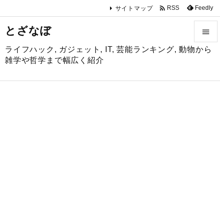

Feedly
RSS
サイトマップ
とざなぼ

ライフハック, ガジェット, IT, 芸能ランキング, 動物から

雑学や哲学まで幅広く紹介
メニュ

サイド

前へ

次へ

検索