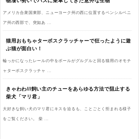
物凄い勢いでバスに乗車してきた意外な生物
アメリカ合衆国東部、ニューヨーク州の西に位置するペンシルベニ
ア州の西部で、突如あ ...
猫用おもちゃターボスクラッチャーで狂ったように遊
ぶ猫が面白い！
輪っかになったレールの中をボールがグルグルと回る猫用のオモチ
ャターボスクラッチャ ...
きゃわわ///飼い主のチューをあらゆる方法で阻止する
柴犬「マリ君」
大好きな飼い犬のマリ君にキスを迫るも、ことごとく拒まれる様子
をご覧ください。 柴 ...