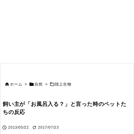



ホーム
>
自然
>
陸上生物
飼い主が「お風呂入る？」と言った時のペットた
ちの反応


2013/05/22
2017/07/23