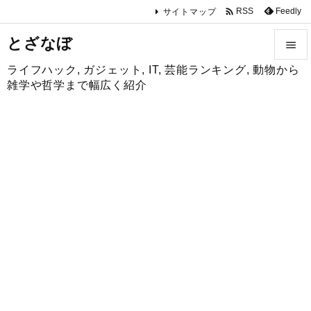

Feedly
RSS
サイトマップ
とざなぼ

ライフハック, ガジェット, IT, 芸能ランキング, 動物から

雑学や哲学まで幅広く紹介
メニュ

サイド

前へ

次へ

検索