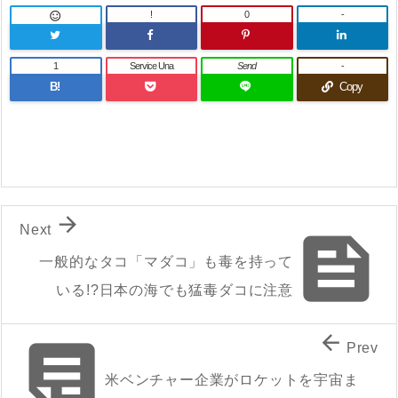
!
0
-

1
Service Una
Send
-
B!
Copy

Next

一般的なタコ「マダコ」も毒を持って
いる!?日本の海でも猛毒ダコに注意


Prev
米ベンチャー企業がロケットを宇宙ま