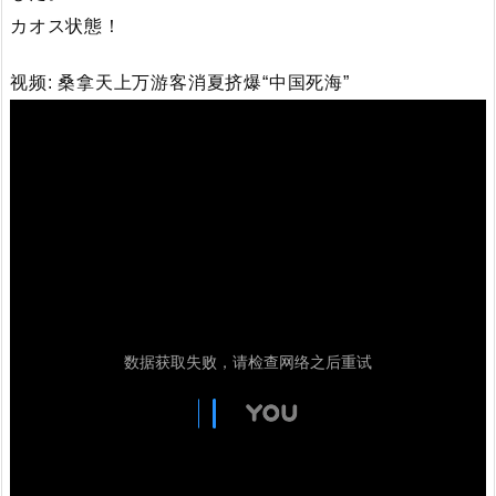
カオス状態！
视频: 桑拿天上万游客消夏挤爆“中国死海”