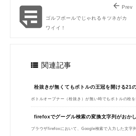


Prev
ゴルフボールでじゃれるキツネがカ
ワイイ！

関連記事
栓抜きが無くてもボトルの王冠を開ける21
ボトルオープナー（栓抜き）が無い時でもボトルの栓を開け
firefoxでグーグル検索の変換文字列がお
ブラウザfirefoxにおいて、Google検索で入力した文字