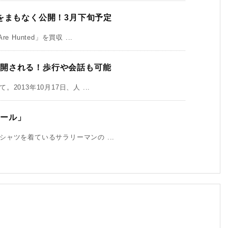
c」をまもなく公開！3月下旬予定
unted」を買収 ...
公開される！歩行や会話も可能
13年10月17日、人 ...
ロール」
ャツを着ているサラリーマンの ...