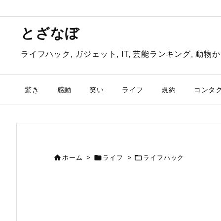
とざなぼ
ライフハック, ガジェット, IT, 芸能ランキング, 
驚き
感動
笑い
ライフ
規約
コンタ



ホーム
>
ライフ
>
ライフハック