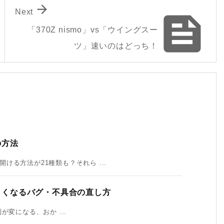

Next

「370Z nismo」vs「ウイングスー
ツ」速いのはどっち！
の方法
る方法が21種類も？それら ...
かしくなるバグ・不具合の直し方
列が変になる、おか ...