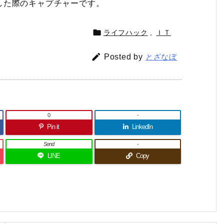
した際のキャプチャーです。

ライフハック
,
ＩＴ

Posted by
とざなぼ
0
-
Pin it
LinkedIn
Send
-
LINE
Copy