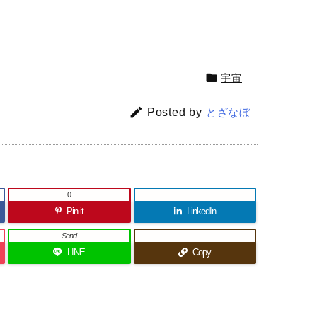

宇宙

Posted by
とざなぼ
0
-
Pin it
LinkedIn
Send
-
LINE
Copy