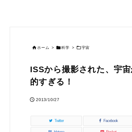



ホーム
>
科学
>
宇宙
ISSから撮影された、宇
的すぎる！

2013/10/27
Twitter
Facebook
B!
Hatena
Pocket