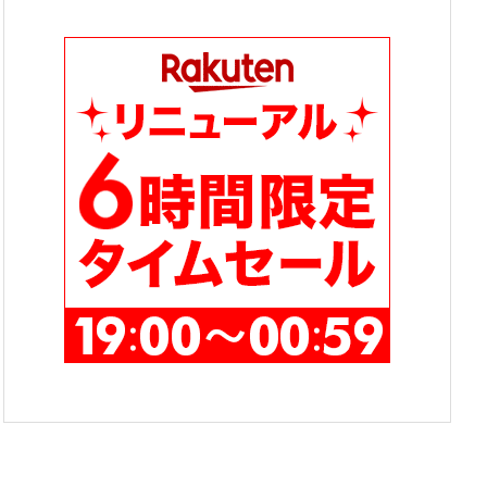
テ
ゴ
リ
ー