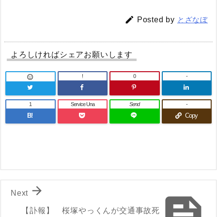

Posted by
とざなぼ
よろしければシェアお願いします
!
0
-

1
Service Una
Send
-
B!
Copy

Next

【訃報】 桜塚やっくんが交通事故死