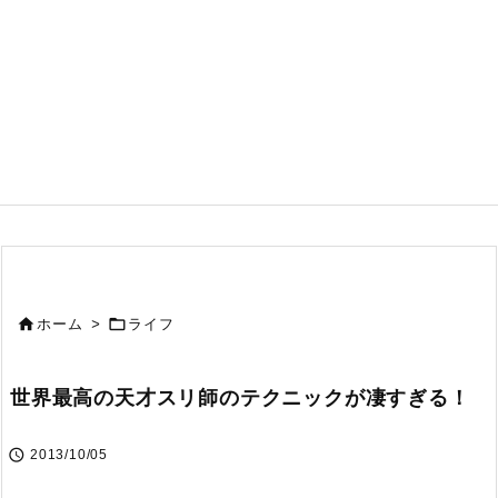


ホーム
>
ライフ
世界最高の天才スリ師のテクニックが凄すぎる！

2013/10/05