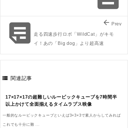


Prev
走る四速歩行ロボ「WildCat」がキモ
イ！あの「Big dog」より超高速

関連記事
17×17×17の超難しいルービックキューブを7時間半
以上かけて全面揃えるタイムラプス映像
一般的なルービックキューブといえば3×3×3で素人からしてみれば
これでも十分に難 ...