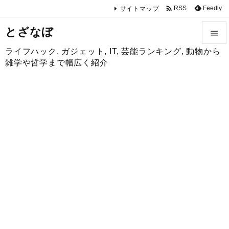

Feedly
RSS
サイトマップ
とざなぼ

ライフハック, ガジェット, IT, 芸能ランキング, 動物から

雑学や哲学まで幅広く紹介
メニュ

サイド

前へ

次へ

検索