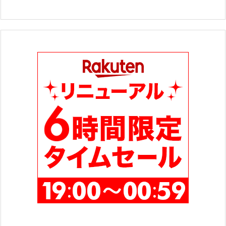
テ
ゴ
リ
ー