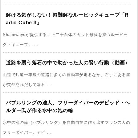
解ける気がしない！超難解なルービックキューブ「R
adio Cube 3」
Shapewaysが提供する、正二十面体のカット形状を持つルービッ
ク・キューブ。 ...
道路を襲う落石の中で助かった人の賢い行動（動画）
山道で片道一車線の道路に多くの自動車が走るなか、右手にある崖
が突然崩れだして落石 ...
バブルリングの達人、フリーダイバーのデビッド・ヘ
ルダー氏が作る水中の泡の輪
水中の泡の輪（バブルリング）を自由自在に作り出すフランス人の
フリーダイバー、デビ ...