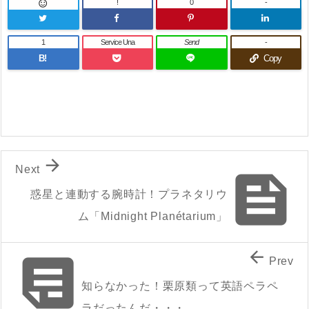
!
0
-

1
Service Una
Send
-
B!
Copy

Next

惑星と連動する腕時計！プラネタリウ
ム「Midnight Planétarium」


Prev
知らなかった！栗原類って英語ペラペ
ラだったんだ・・・