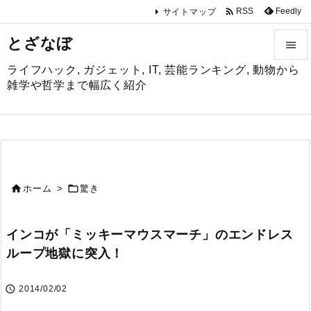

Feedly
RSS
サイトマップ
とざなぼ

ライフハック, ガジェット, IT, 芸能ランキング, 動物から

雑学や哲学まで幅広く紹介
メニュ

サイド

前へ


ホーム
>
驚き

次へ
インコが「ミッキーマウスマーチ」のエンドレス

ループ地獄に突入！
検索

2014/02/02