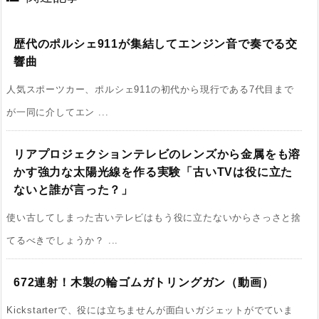
歴代のポルシェ911が集結してエンジン音で奏でる交
響曲
人気スポーツカー、ポルシェ911の初代から現行である7代目まで
が一同に介してエン ...
リアプロジェクションテレビのレンズから金属をも溶
かす強力な太陽光線を作る実験「古いTVは役に立た
ないと誰が言った？」
使い古してしまった古いテレビはもう役に立たないからさっさと捨
てるべきでしょうか？ ...
672連射！木製の輪ゴムガトリングガン（動画）
Kickstarterで、役には立ちませんが面白いガジェットがでていま