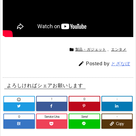

製品・ガジェット
,
エンタメ

Posted by
とざなぼ
よろしければシェアお願いします
!
0
-

0
Service Una
Send
-
B!
Copy