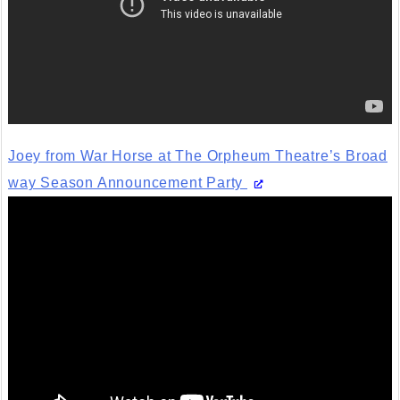
Joey from War Horse at The Orpheum Theatre’s Broad
way Season Announcement Party