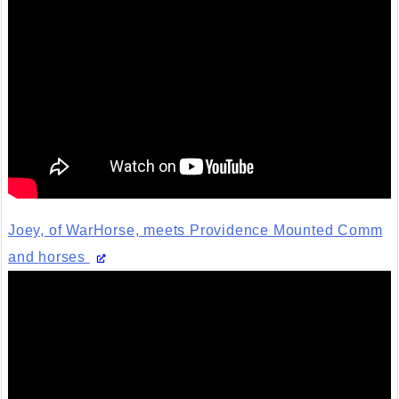
Joey, of WarHorse, meets Providence Mounted Comm
and horses