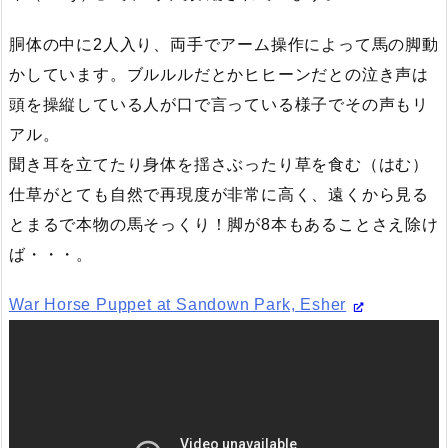
胴体の中に2人入り、両手でアーム操作によって馬の脚動
かしています。ブルルルだとかヒヒーンだとの泣き声は
頭を操縦している人が口で言っている様子でその声もリ
アル。
聞き耳を立てたり身体を揺さぶったり草を食む（はむ）
仕草がとても自然で再現度が非常に高く、遠くから見る
とまるで本物の馬そっくり！脚が8本もあることさえ除け
ば・・・。
War Horse Puppet at Sandown Park, Esher