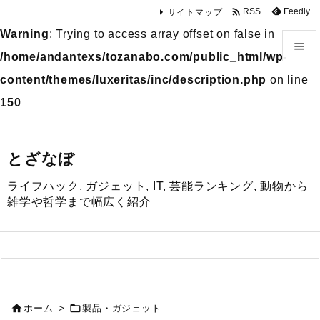

Feedly
RSS
サイトマップ
Warning
: Trying to access array offset on false in

/home/andantexs/tozanabo.com/public_html/wp-

content/themes/luxeritas/inc/description.php
on line
メニュ
150

サイド
とざなぼ

ライフハック, ガジェット, IT, 芸能ランキング, 動物から
前へ
雑学や哲学まで幅広く紹介

次へ

検索


ホーム
>
製品・ガジェット