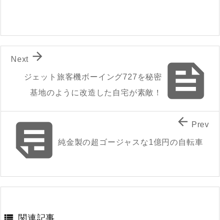

Next

ジェット旅客機ボーイング727を秘密
基地のように改造した自宅が素敵！


Prev
純金製の超ゴージャスな1億円の自転車

関連記事