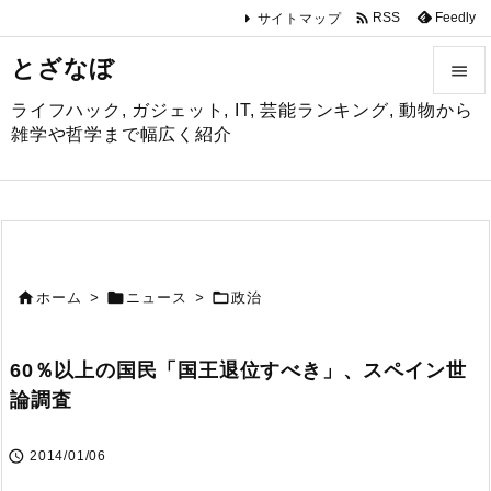

Feedly
RSS
サイトマップ
とざなぼ

ライフハック, ガジェット, IT, 芸能ランキング, 動物から

雑学や哲学まで幅広く紹介
メニュ

サイド

前へ



ホーム
>
ニュース
>
政治

次へ
60％以上の国民「国王退位すべき」、スペイン世

論調査
検索

2014/01/06