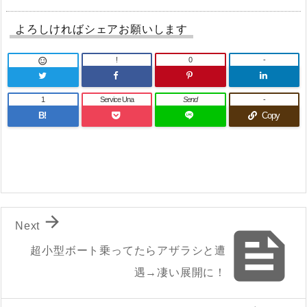
よろしければシェアお願いします
!
0
-

1
Service Una
Send
-
B!
Copy

Next

超小型ボート乗ってたらアザラシと遭
遇→凄い展開に！