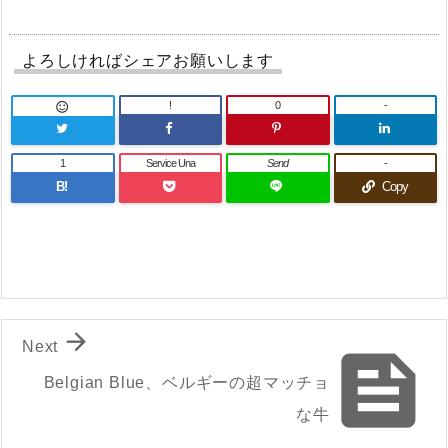
よろしければシェアお願いします
!
0
-

1
Service Una
Send
-
B!
Copy

Next

Belgian Blue、ベルギーの超マッチョ
な牛