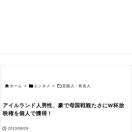



ホーム
>
エンタメ
>
芸能人・有名人
アイルランド人男性、豪で母国戦観たさにW杯放
映権を個人で獲得！

2013/08/29