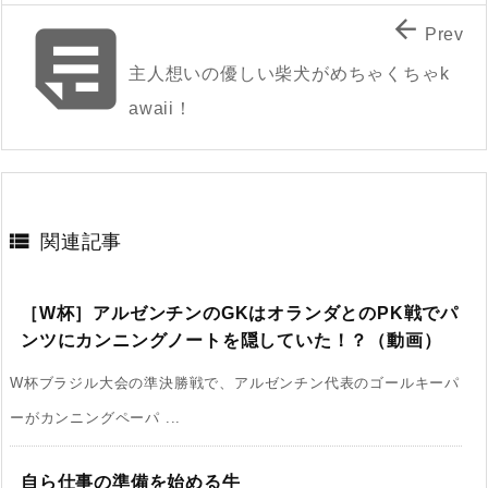


Prev
主人想いの優しい柴犬がめちゃくちゃk
awaii！

関連記事
［W杯］アルゼンチンのGKはオランダとのPK戦でパ
ンツにカンニングノートを隠していた！？（動画）
W杯ブラジル大会の準決勝戦で、アルゼンチン代表のゴールキーパ
ーがカンニングペーパ ...
自ら仕事の準備を始める牛