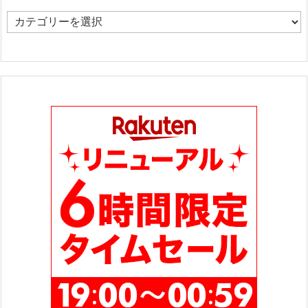
カ
テ
ゴ
リ
ー