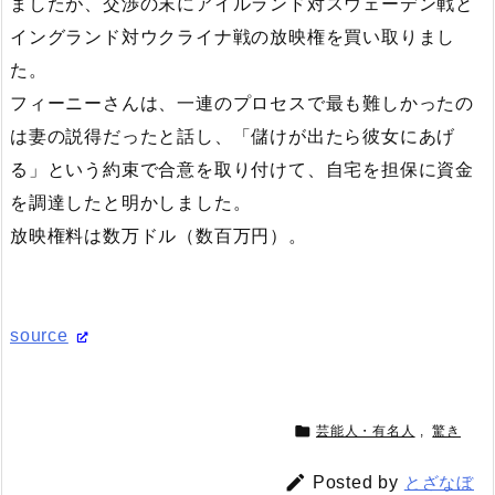
ましたが、交渉の末にアイルランド対スウェーデン戦と
イングランド対ウクライナ戦の放映権を買い取りまし
た。
フィーニーさんは、一連のプロセスで最も難しかったの
は妻の説得だったと話し、「儲けが出たら彼女にあげ
る」という約束で合意を取り付けて、自宅を担保に資金
を調達したと明かしました。
放映権料は数万ドル（数百万円）。
source

芸能人・有名人
,
驚き

Posted by
とざなぼ