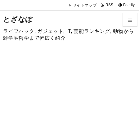

Feedly
RSS
サイトマップ
とざなぼ

ライフハック, ガジェット, IT, 芸能ランキング, 動物から

雑学や哲学まで幅広く紹介
メニュ

サイド

前へ

次へ

検索