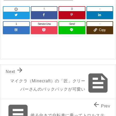
!
0
-

1
Service Una
Send
-
B!
Copy

Next

マイクラ（Minecraft）の「匠」クリー
パーさんのバックパックが可愛い


Prev
後ろ向きで自転車に乗ってトロルステ