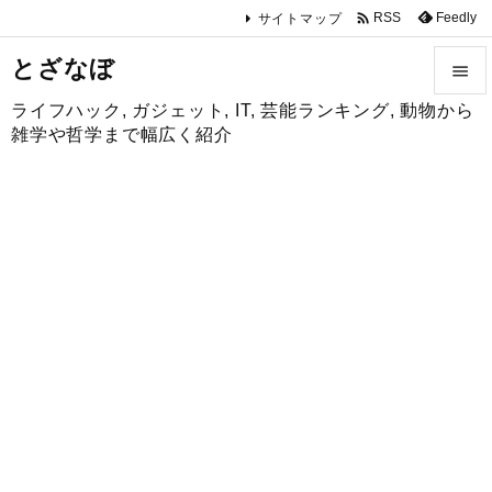

Feedly
RSS
サイトマップ
とざなぼ

ライフハック, ガジェット, IT, 芸能ランキング, 動物から

雑学や哲学まで幅広く紹介
メニュ

サイド

前へ

次へ

検索