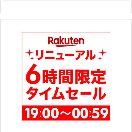
テ
ゴ
リ
ー