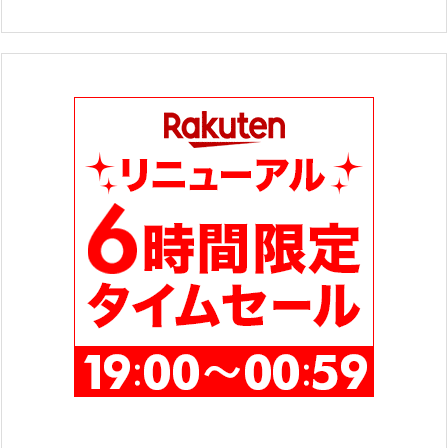
テ
ゴ
リ
ー