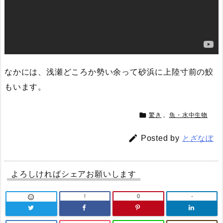
なかには、浅瀬どころか勢い余って砂浜に上陸寸前の鮫
もいます。

驚き
,
魚・水中生物

Posted by
とざなぼ
よろしければシェアお願いします
!
0
-
