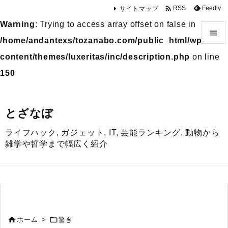

Feedly
RSS
サイトマップ
Warning
: Trying to access array offset on false in

/home/andantexs/tozanabo.com/public_html/wp-

content/themes/luxeritas/inc/description.php
on line
メニュ
150

サイド
とざなぼ

ライフハック, ガジェット, IT, 芸能ランキング, 動物から
前へ
雑学や哲学まで幅広く紹介

次へ

検索


ホーム
>
驚き