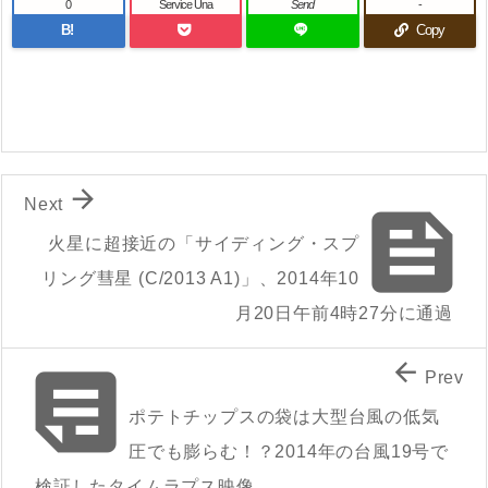
0
Service Una
Send
-
B!
Copy

Next

火星に超接近の「サイディング・スプ
リング彗星 (C/2013 A1)」、2014年10
月20日午前4時27分に通過


Prev
ポテトチップスの袋は大型台風の低気
圧でも膨らむ！？2014年の台風19号で
検証したタイムラプス映像