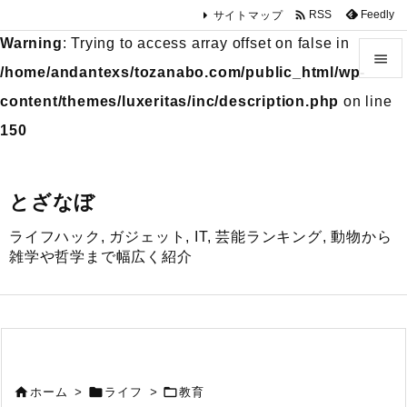

Feedly
RSS
サイトマップ
Warning
: Trying to access array offset on false in

/home/andantexs/tozanabo.com/public_html/wp-

content/themes/luxeritas/inc/description.php
on line
メニュ
150

サイド
とざなぼ

ライフハック, ガジェット, IT, 芸能ランキング, 動物から
前へ
雑学や哲学まで幅広く紹介

次へ

検索



ホーム
>
ライフ
>
教育