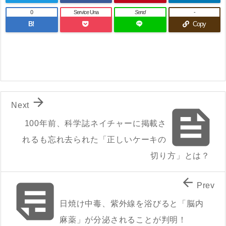
0
Service Una
Send
-
B!
Copy

Next

100年前、科学誌ネイチャーに掲載さ
れるも忘れ去られた「正しいケーキの
切り方」とは？


Prev
日焼け中毒、紫外線を浴びると「脳内
麻薬」が分泌されることが判明！