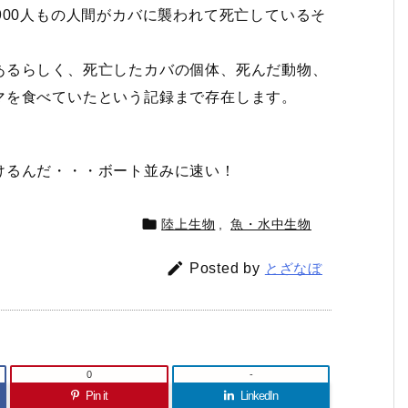
900人もの人間がカバに襲われて死亡しているそ
あるらしく、死亡したカバの個体、死んだ動物、
マを食べていたという記録まで存在します。
けるんだ・・・ボート並みに速い！

陸上生物
,
魚・水中生物

Posted by
とざなぼ
0
-
Pin it
LinkedIn