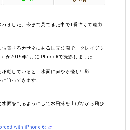
されました。今まで見てきた中で1番怖くて迫力
位置するカサネにある国立公園で、クレイ​​グク
son）が2015年1月にiPhone6で撮影しました。
を移動していると、水面に何やら怪しい影
トに迫ってきます。
と水面を割るようにして水飛沫を上げながら飛び
rded with iPhone 6;