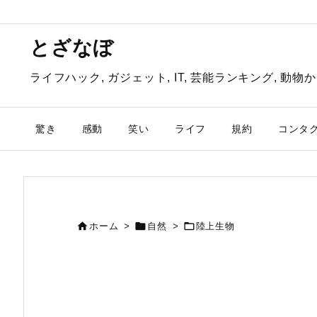
とざなぼ
ライフハック, ガジェット, IT, 芸能ランキング, 
驚き
感動
笑い
ライフ
規約
コンタ



ホーム
>
自然
>
陸上生物