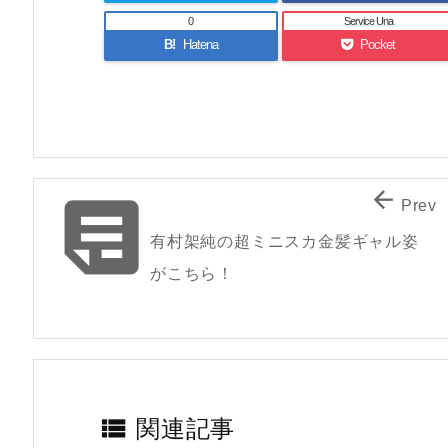
0
Service Una
B!
Hatena
Pocket


Prev
有村架純の超ミニスカ金髪ギャル姿
がこちら！

関連記事