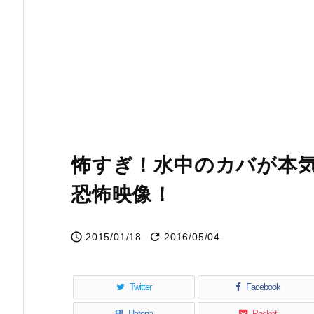
怖すぎ！水中のカバが本
恐怖映像！


2015/01/18
2016/05/04
Twitter
Facebook
B!
Hatena
Pocket