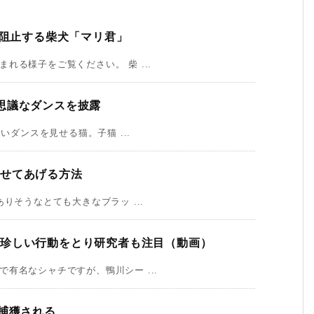
で阻止する柴犬「マリ君」
る様子をご覧ください。 柴 ...
思議なダンスを披露
いダンスを見せる猫。子猫 ...
させてあげる方法
りそうなとても大きなブラッ ...
」珍しい行動をとり研究者も注目（動画）
有名なシャチですが、鴨川シー ...
捕獲される