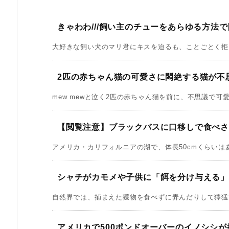
きゃわわ///飼い主のチューをあらゆる方法
大好きな飼い犬のマリ君にキスを迫るも、ことごとく拒まれ
2匹の赤ちゃん猫の可愛さに悶絶する猫が不
mew mewと泣く2匹の赤ちゃん猫を前に、不思議で可愛
【閲覧注意】ブラックバスに口移しで食べ
アメリカ・カリフォルニアの湖で、体長50cmくらいはあ
シャチがカモメや子供に「餌を分け与える
自然界では、捕まえた獲物を食べずに弄んだりして獰猛で
アメリカで500ポンドオーバーのイノシシが