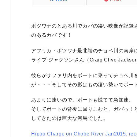
ボツワナのとある川でカバの凄い映像が記録
のあるカバです！
アフリカ・ボツワナ最北端のチョベ川の南岸に
ライブ·ジャクソンさん（Craig Clive Jack
彼らがサファリ内をボートに乗ってチョベ川
が・・・そしてその影はもの凄い勢いでボー
あまりに速いので、ボートも慌てて急加速。
そしてボートの背後に回りこむと、ガバっ！
してきたのは巨大な河馬でした。
Hippo Charge on Chobe River Jan2015, reco