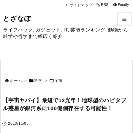

Feedly
RSS
サイトマップ
とざなぼ

ライフハック, ガジェット, IT, 芸能ランキング, 動物から

雑学や哲学まで幅広く紹介
メニュ

サイド

前へ



ホーム
>
科学
>
宇宙

次へ
【宇宙ヤバイ】最短で12光年！地球型のハビタブ

ル惑星が銀河系に100億個存在する可能性！
検索

2013/11/05