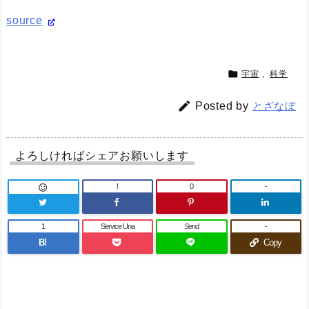
source

宇宙
,
科学

Posted by
とざなぼ
よろしければシェアお願いします
!
0
-

1
Service Una
Send
-
B!
Copy