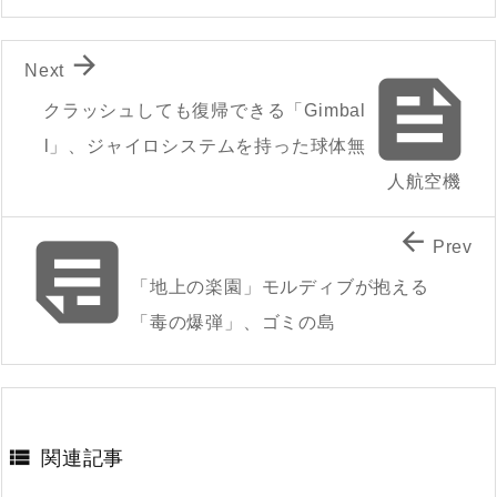

Next

クラッシュしても復帰できる「Gimbal
l」、ジャイロシステムを持った球体無
人航空機


Prev
「地上の楽園」モルディブが抱える
「毒の爆弾」、ゴミの島

関連記事