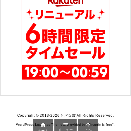
Copyright ©
2013
-2026
とざなぼ
All Rights Reserved.



WordPress Luxeritas Theme is provided by "
Thought is free
".
メニュー
上へ
ホーム