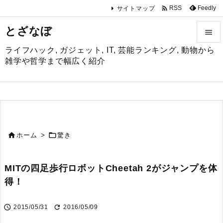

Feedly
RSS
サイトマップ
とざなぼ

ライフハック, ガジェット, IT, 芸能ランキング, 動物から

雑学や哲学まで幅広く紹介
メニュ

サイド

前へ


ホーム
>
驚き

次へ
MITの四足歩行ロボットCheetah 2がジャンプを体

得！
検索


2015/05/31
2016/05/09