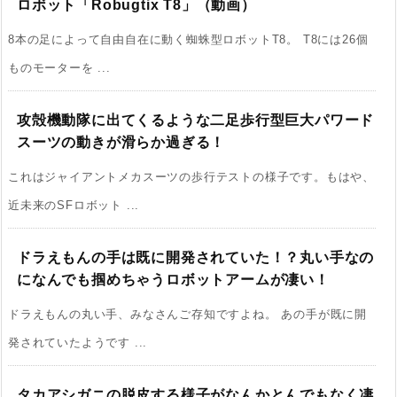
ロボット「Robugtix T8」（動画）
8本の足によって自由自在に動く蜘蛛型ロボットT8。 T8には26個
ものモーターを ...
攻殻機動隊に出てくるような二足歩行型巨大パワード
スーツの動きが滑らか過ぎる！
これはジャイアントメカスーツの歩行テストの様子です。もはや、
近未来のSFロボット ...
ドラえもんの手は既に開発されていた！？丸い手なの
になんでも掴めちゃうロボットアームが凄い！
ドラえもんの丸い手、みなさんご存知ですよね。 あの手が既に開
発されていたようです ...
タカアシガニの脱皮する様子がなんかとんでもなく凄