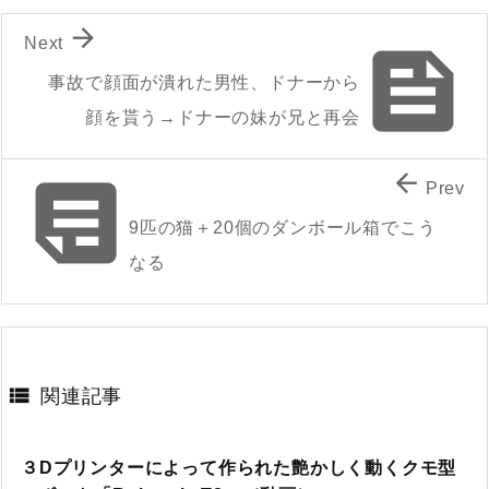

Next

事故で顔面が潰れた男性、ドナーから
顔を貰う→ドナーの妹が兄と再会


Prev
9匹の猫＋20個のダンボール箱でこう
なる

関連記事
３Dプリンターによって作られた艶かしく動くクモ型