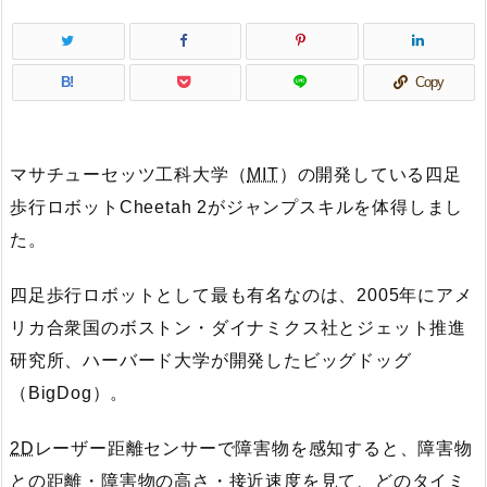
B!
Copy
マサチューセッツ工科大学（
MIT
）の開発している四足
歩行ロボットCheetah 2がジャンプスキルを体得しまし
た。
四足歩行ロボットとして最も有名なのは、2005年にアメ
リカ合衆国のボストン・ダイナミクス社とジェット推進
研究所、ハーバード大学が開発したビッグドッグ
（BigDog）。
2D
レーザー距離センサーで障害物を感知すると、障害物
との距離・障害物の高さ・接近速度を見て、どのタイミ