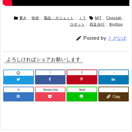


驚き
,
技術
,
製品・ガジェット
,
ＩＴ
MIT
,
Cheetah
,
ロボット
,
四足歩行
,
BigDog

Posted by
とざなぼ
よろしければシェアお願いします
!
0
-

0
Service Una
Send
-
B!
Copy