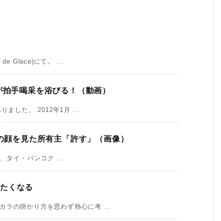
lace)にて。 ...
が拍手喝采を浴びる！（動画）
した。 2012年1月 ...
主の顔を見た所有主「許す」（画像）
、タイ・バンコク ...
したくなる
ラの掛かり方を思わず熱心に考 ...