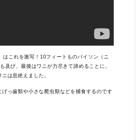
rlis）はこれを激写！10フィートものパイソン（ニ
にも及び、最後はワニが力尽きて諦めることに。
ワニは息絶えました。
にげっ歯類や小さな爬虫類などを捕食するのです
。