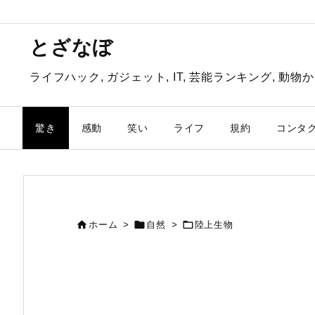
とざなぼ
ライフハック, ガジェット, IT, 芸能ランキング, 
驚き
感動
笑い
ライフ
規約
コンタ



ホーム
>
自然
>
陸上生物