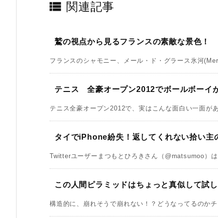

関連記事
鷲の視点から見るフランスの素敵な景色！
フランスのシャモニー、メール・ド・グラース氷河(Mer de G
テニス 全豪オープン2012でボールボーイ
テニス全豪オープン2012で、実はこんな面白い一面がありま
タイでiPhone紛失！返してくれない拾い
Twitterユーザーまつもとひろきさん（@matsumoo）は
この人間ピラミッドはちょっと真似して試
構造的に、崩れそうで崩れない！？どうなってるのかチカ