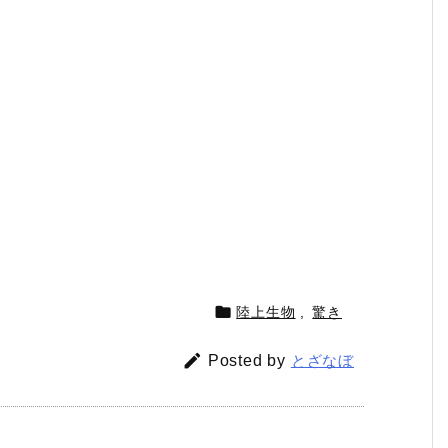

陸上生物
,
驚き

Posted by
とざなぼ