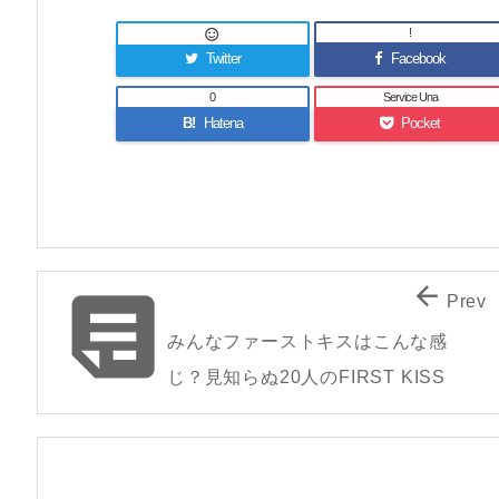
!

Twitter
Facebook
0
Service Una
B!
Hatena
Pocket


Prev
みんなファーストキスはこんな感
じ？見知らぬ20人のFIRST KISS