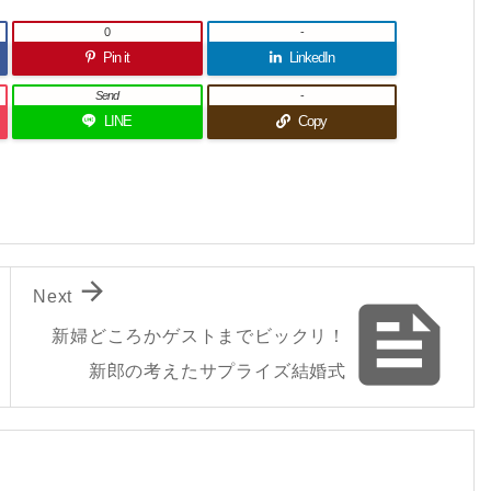
0
-
Pin it
LinkedIn
Send
-
LINE
Copy

Next

新婦どころかゲストまでビックリ！
新郎の考えたサプライズ結婚式