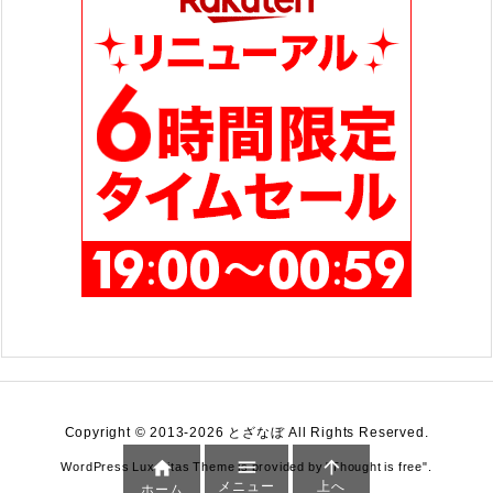
Copyright ©
2013
-2026
とざなぼ
All Rights Reserved.



WordPress Luxeritas Theme is provided by "
Thought is free
".
メニュー
上へ
ホーム