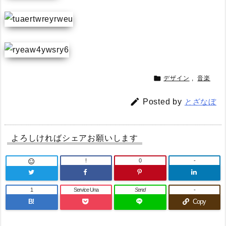

デザイン
,
音楽

Posted by
とざなぼ
よろしければシェアお願いします
!
0
-

1
Service Una
Send
-
B!
Copy