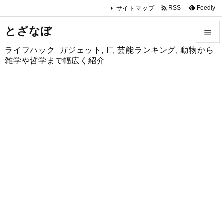

Feedly
RSS
サイトマップ
とざなぼ

ライフハック, ガジェット, IT, 芸能ランキング, 動物から

雑学や哲学まで幅広く紹介
メニュ

サイド

前へ

次へ

検索