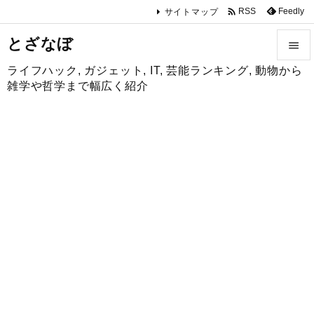

Feedly
RSS
サイトマップ
とざなぼ

ライフハック, ガジェット, IT, 芸能ランキング, 動物から

雑学や哲学まで幅広く紹介
メニュ

サイド

前へ

次へ

検索