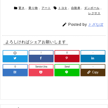


驚き
,
乗り物
,
アート
トヨタ
,
自動車
,
ダンボール
,
レクサス

Posted by
とざなぼ
よろしければシェアお願いします
!
0
-

0
Service Una
Send
-
B!
Copy