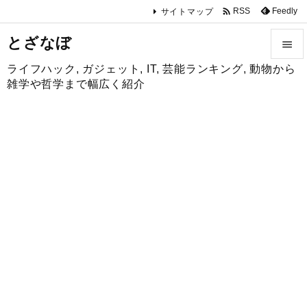

Feedly
RSS
サイトマップ
とざなぼ

ライフハック, ガジェット, IT, 芸能ランキング, 動物から

雑学や哲学まで幅広く紹介
メニュ

サイド

前へ

次へ

検索