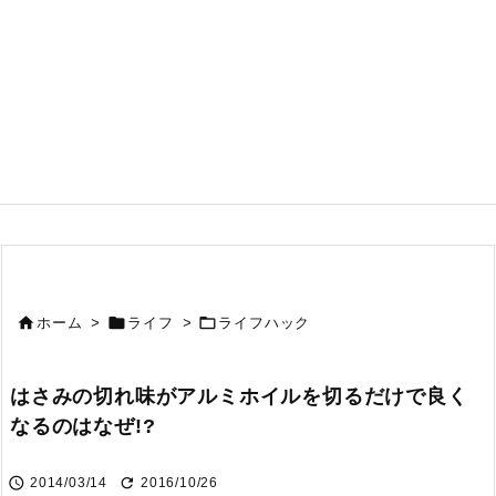



ホーム
>
ライフ
>
ライフハック
はさみの切れ味がアルミホイルを切るだけで良く
なるのはなぜ!?


2014/03/14
2016/10/26