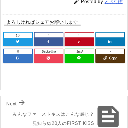

Posted by
とざなぼ
よろしければシェアお願いします
!
0
-

0
Service Una
Send
-
B!
Copy

Next

みんなファーストキスはこんな感じ？
見知らぬ20人のFIRST KISS