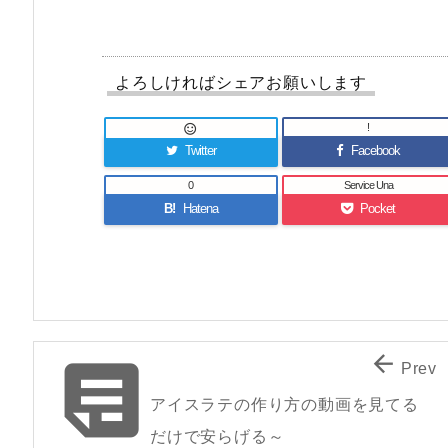
よろしければシェアお願いします
!

Twitter
Facebook
0
Service Una
B!
Hatena
Pocket


Prev
アイスラテの作り方の動画を見てる
だけで安らげる～