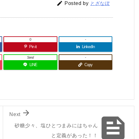

Posted by
とざなぼ
0
-
Pin it
LinkedIn
Send
-
LINE
Copy

Next

砂糖少々、塩ひとつまみにはちゃん
と定義があった！！