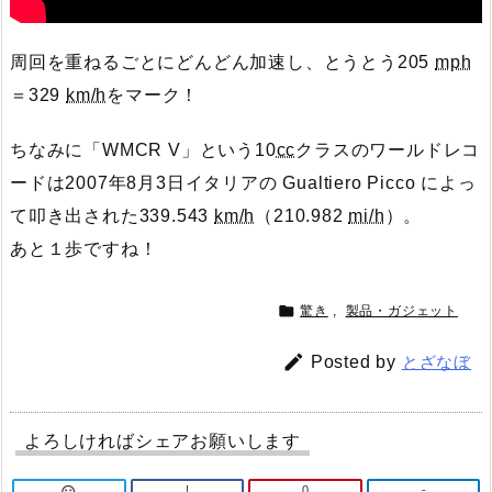
周回を重ねるごとにどんどん加速し、とうとう205
mph
＝329
km/h
をマーク！
ちなみに「WMCR V」という10
cc
クラスのワールドレコ
ードは2007年8月3日イタリアの Gualtiero Picco によっ
て叩き出された339.543
km/h
（210.982
mi/h
）。
あと１歩ですね！

驚き
,
製品・ガジェット

Posted by
とざなぼ
よろしければシェアお願いします
!
0
-