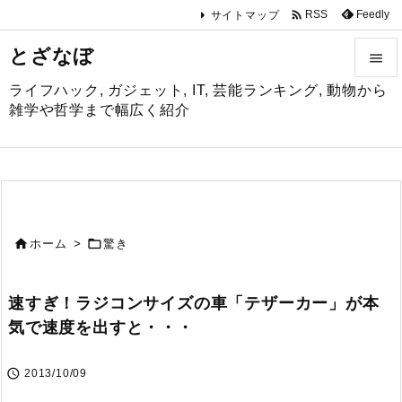

Feedly
RSS
サイトマップ
とざなぼ

ライフハック, ガジェット, IT, 芸能ランキング, 動物から

雑学や哲学まで幅広く紹介
メニュ

サイド

前へ


ホーム
>
驚き

次へ
速すぎ！ラジコンサイズの車「テザーカー」が本

気で速度を出すと・・・
検索

2013/10/09