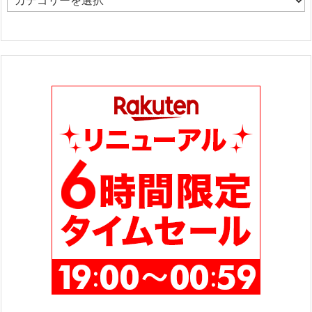
カ
テ
ゴ
リ
ー