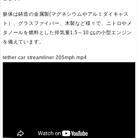
躯体は鋳造の金属製(マグネシウムやアルミダイキャス
ト）、グラスファイバー、木製など様々で、ニトロやメ
タノールを燃料とした排気量1.5～10
cc
の小型エンジン
を備えています。
tether car streamliner 205mph.mp4