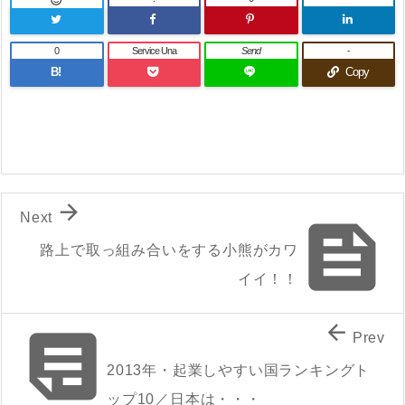

0
Service Una
Send
-
B!
Copy

Next

路上で取っ組み合いをする小熊がカワ
イイ！！


Prev
2013年・起業しやすい国ランキングト
ップ10／日本は・・・