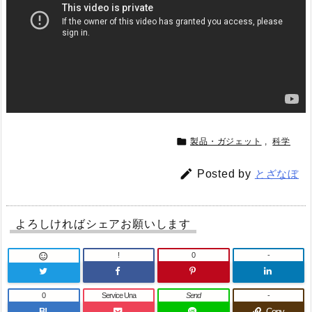

製品・ガジェット
,
科学

Posted by
とざなぼ
よろしければシェアお願いします
!
0
-

0
Service Una
Send
-
B!
Copy