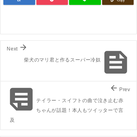

Next

柴犬のマリ君と作るスーパー冷奴


Prev
テイラー・スイフトの曲で泣き止む赤
ちゃんが話題！本人もツイッターで言
及