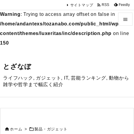

Feedly
RSS
サイトマップ
Warning
: Trying to access array offset on false in

/home/andantexs/tozanabo.com/public_html/wp-

content/themes/luxeritas/inc/description.php
on line
メニュ
150

サイド
とざなぼ

ライフハック, ガジェット, IT, 芸能ランキング, 動物から
前へ
雑学や哲学まで幅広く紹介

次へ

検索


ホーム
>
製品・ガジェット