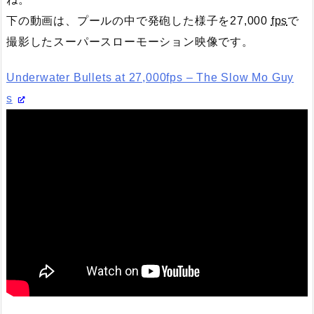
下の動画は、プールの中で発砲した様子を27,000
fps
で
撮影したスーパースローモーション映像です。
Underwater Bullets at 27,000fps – The Slow Mo Guy
s