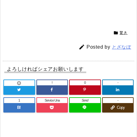

驚き

Posted by
とざなぼ
よろしければシェアお願いします
!
0
-

1
Service Una
Send
-
B!
Copy