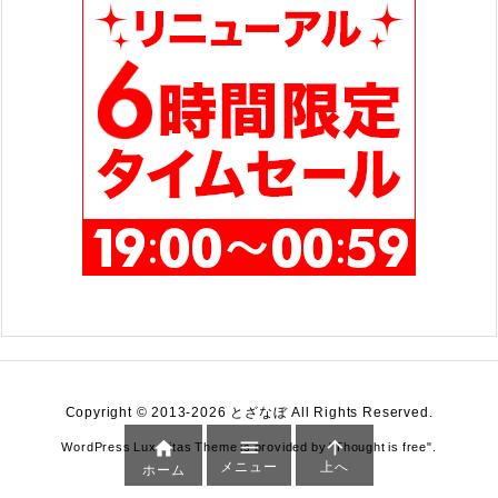
Copyright ©
2013
-2026
とざなぼ
All Rights Reserved.



WordPress Luxeritas Theme is provided by "
Thought is free
".
メニュー
上へ
ホーム