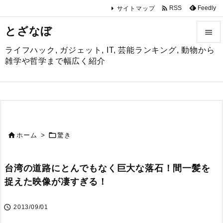

Feedly
RSS
サイトマップ
とざなぼ

ライフハック, ガジェット, IT, 芸能ランキング, 動物から

雑学や哲学まで幅広く紹介
メニュ

サイド

前へ


ホーム
>
驚き

次へ
台湾の道路にとんでもなく巨大な落石！間一髪を

捉えた映像が凄すぎる！
検索

2013/09/01