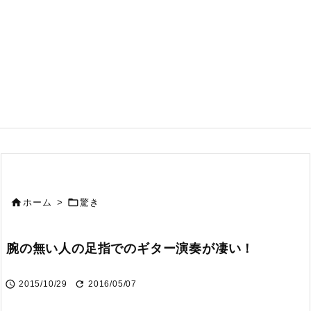


ホーム
>
驚き
腕の無い人の足指でのギター演奏が凄い！


2015/10/29
2016/05/07