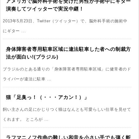
アメリカで脳外科手術を受けた男性が手術中にギター
演奏してツイッターで実況中継！
2013年5月23日、Twitter（ツイッター）で、脳外科手術の施術中
にギター ...
身体障害者専用駐車区域に違法駐車した者への制裁方
法が面白い!(ブラジル)
ブラジルのとある通りの「身体障害者専用駐車区域」に健常者のド
ライバーが違法に駐車 ...
猫「足臭っ！（・・・アカン！）」
飼い主さんの足にかじりつく猫はなんとも可愛らしい仕草を見せて
くれます。 ところが ...
ラフマニノフ作曲の難しい和音を小さい手でも弾く斬