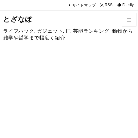

Feedly
RSS
サイトマップ
とざなぼ

ライフハック, ガジェット, IT, 芸能ランキング, 動物から

雑学や哲学まで幅広く紹介
メニュ

サイド

前へ

次へ

検索