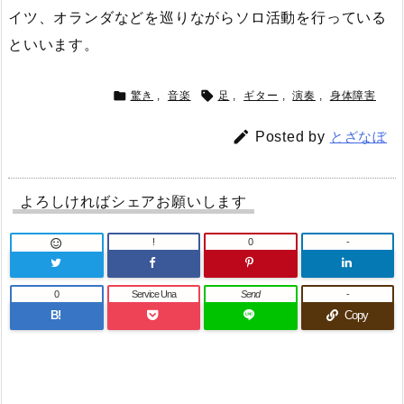
イツ、オランダなどを巡りながらソロ活動を行っている
といいます。


驚き
,
音楽
足
,
ギター
,
演奏
,
身体障害

Posted by
とざなぼ
よろしければシェアお願いします
!
0
-

0
Service Una
Send
-
B!
Copy