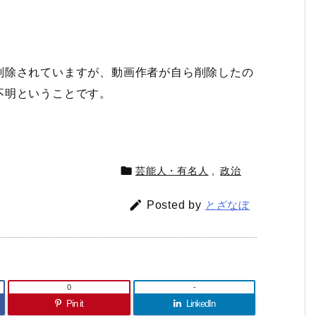
削除されていますが、動画作者が自ら削除したの
不明ということです。

芸能人・有名人
,
政治

Posted by
とざなぼ
0
-
Pin it
LinkedIn