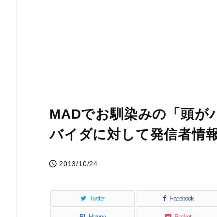
MADでお馴染みの「頭が
バイダに対して発信者情

2013/10/24
Twitter
Facebook
B!
Hatena
Pocket