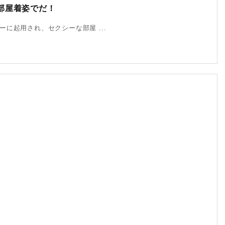
部屋着姿でだ！
起用­され、セクシーな部屋 ...