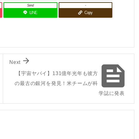
Send
-
LINE
Copy

Next

【宇宙ヤバイ】131億年光年も彼方
の最古の銀河を発見！米チームが科
学誌に発表