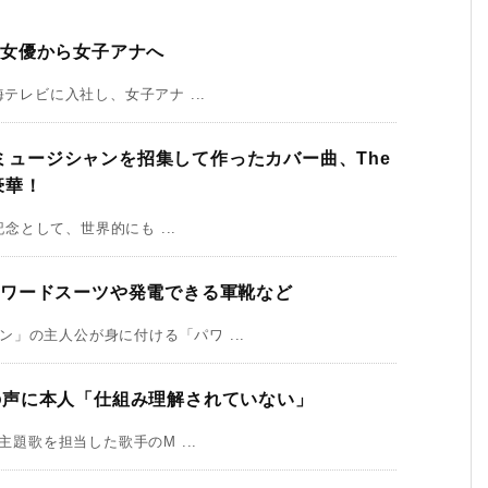
が女優から女子アナへ
テレビに入社し、女子アナ ...
プミュージシャンを招集して作ったカバー曲、The
超豪華！
記念として、世界的にも ...
パワードスーツや発電できる軍靴など
」の主人公が身に付ける「パワ ...
？」の声に本人「仕組み理解されていない」
主題歌を担当した歌手のM ...