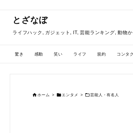
とざなぼ
ライフハック, ガジェット, IT, 芸能ランキング, 
驚き
感動
笑い
ライフ
規約
コンタ



ホーム
>
エンタメ
>
芸能人・有名人