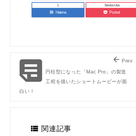
1
Service Una
B!
Hatena
Pocket


Prev
円柱型になった「Mac Pro」の製造
工程を描いたショートムービーが面
白い！

関連記事