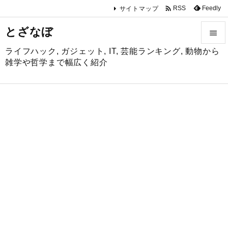

Feedly
RSS
サイトマップ
とざなぼ

ライフハック, ガジェット, IT, 芸能ランキング, 動物から

雑学や哲学まで幅広く紹介
メニュ

サイド

前へ

次へ

検索