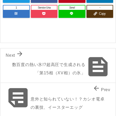
1
Service Una
Send
-
B!
Copy

Next

数百度の熱い氷!?超高圧で生成される
「第15相（XV相）の氷」


Prev
意外と知られていない！？カシオ電卓
の裏技、イースターエッグ