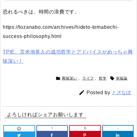
恐れるべきは、時間の浪費です。
https://tozanabo.com/archives/hideto-tomabechi-
success-philosophy.html
TPIE、苫米地英人の成功哲学とアドバイスがめっちゃ興
味深い！


興味深い
,
ライフ
,
哲学
幸福論

Posted by
とざなぼ
よろしければシェアお願いします
!
0
-
