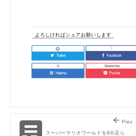
よろしければシェアお願いします
!

Twitter
Facebook
0
Service Una
B!
Hatena
Pocket


Prev
スーパーマリオワールドを6分足ら