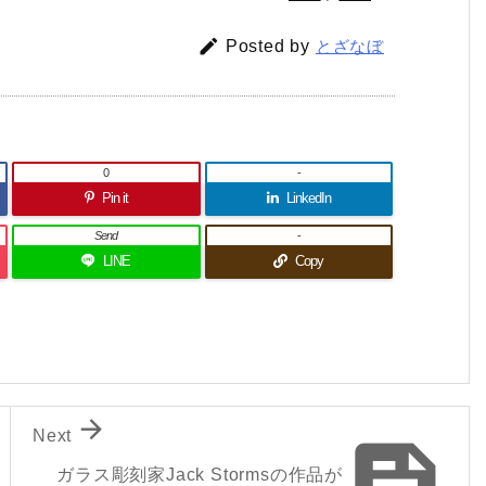

Posted by
とざなぼ
0
-
Pin it
LinkedIn
Send
-
LINE
Copy

Next

ガラス彫刻家Jack Stormsの作品が