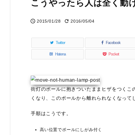
こうやったら人は全く動


2015/01/28
2016/05/04
Twitter
Facebook
B!
Hatena
Pocket
街灯のポールに抱きついたままヒザをつくこ
くなり、このポールから離れられなくなって
手順はこうです。
高い位置でポールにしがみ付く