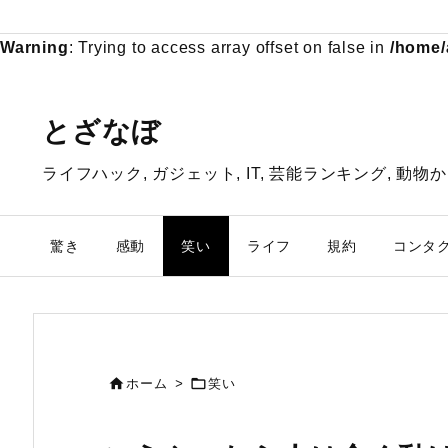
Warning
: Trying to access array offset on false in
/home/
とざなぼ
ライフハック, ガジェット, IT, 芸能ランキング, 
驚き
感動
笑い
ライフ
規約
コンタ


ホーム
>
笑い