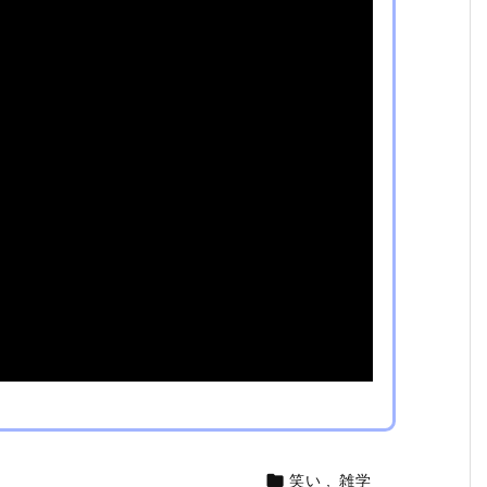

笑い
,
雑学