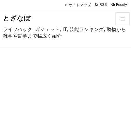

Feedly
RSS
サイトマップ
とざなぼ

ライフハック, ガジェット, IT, 芸能ランキング, 動物から

雑学や哲学まで幅広く紹介
メニュ

サイド

前へ

次へ

検索