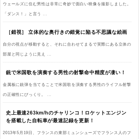
ウェールズに住む男性は非常に奇妙で面白い映像を撮影しました。
「ダンス！」と言う ...
［錯視］ 立体的な奥行きの錯覚に陥る不思議な絵画
自分の視点が移動すると、それに合わせてまるで実際にある立体の
部屋と同じように見え ...
銃で米国歌を演奏する男性の射撃命中精度が凄い！
金属板に銃弾を当てることで米国歌を演奏する男性のライフル射撃
の正確性にびっくり。 ...
史上最速263km/hのチャリンコ！ロケットエンジン
を搭載した自転車が最速記録を更新！
2013年5月19日、フランスの東部ミュンシューズでフランス人のフ