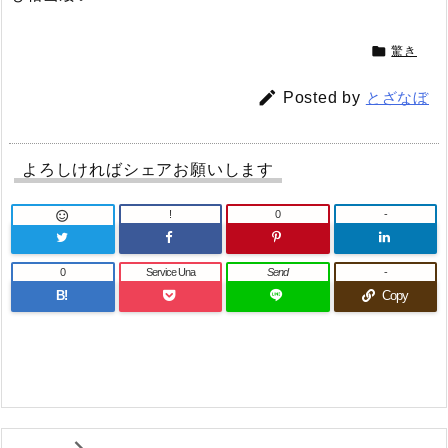

驚き

Posted by
とざなぼ
よろしければシェアお願いします
!
0
-

0
Service Una
Send
-
B!
Copy