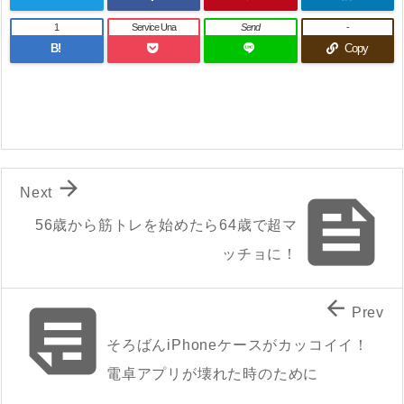
1
Service Una
Send
-
B!
Copy

Next

56歳から筋トレを始めたら64歳で超マ
ッチョに！


Prev
そろばんiPhoneケースがカッコイイ！
電卓アプリが壊れた時のために