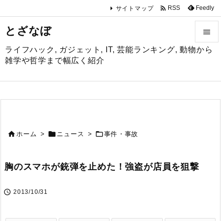

Feedly
RSS
サイトマップ
とざなぼ

ライフハック, ガジェット, IT, 芸能ランキング, 動物から

雑学や哲学まで幅広く紹介
メニュ

サイド

前へ



ホーム
>
ニュース
>
事件・事故

次へ
胸のスマホが銃弾を止めた！強盗が店員を狙撃

検索

2013/10/31