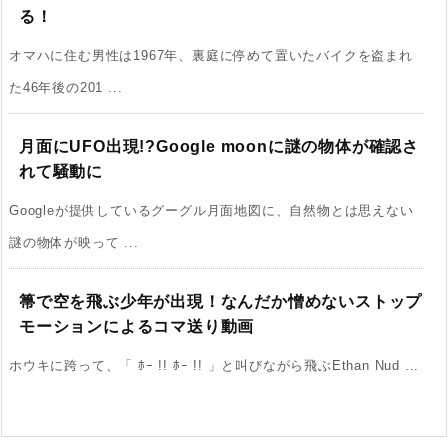
る！
オマハに住む男性は1967年、裏庭に停めて置いたバイクを盗まれ
た46年後の201 ...
月面にUFO出現!?Google moonに謎の物体が確認さ
れて騒動に
Googleが提供しているグーグル月面地図に、自然物とは思えない
謎の物体が映って ...
箒で空を飛ぶ少年が出現！なんだか憎めないストップ
モーションによるコマ送り動画
ホウキに跨って、「 ﾎｰ !! ﾎｰ !! 」と叫びながら飛ぶEthan Nud ...