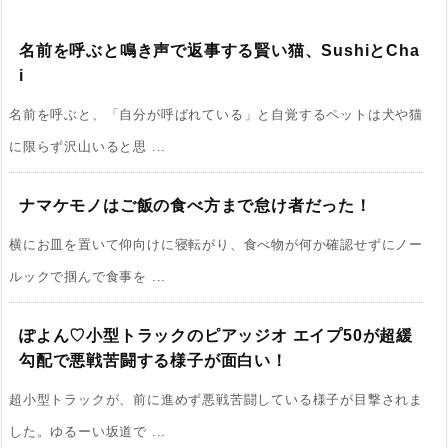
名前を呼ぶと鳴き声で返事する賢い猫、SushiとCha
i
名前を呼ぶと、「自分が呼ばれている」と自覚するペットは犬や猫
に限らず沢山いると思 ...
ナマケモノはご飯の食べ方まで怠け者だった！
横にお皿を置いて仰向けに寝転がり、食べ物が何か確認せずにノー
ルックで掴んで食事を ...
ぽよん♡小型トラックのピアッジオ エイプ50が超緩
勾配で悪戦苦闘する様子が面白い！
超小型トラックが、前に進めず悪戦苦闘している様子が目撃されま
した。ゆるーい坂道で ...