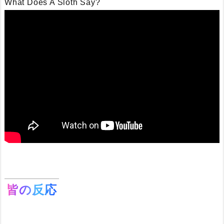
What Does A Sloth Say?
皆の反応