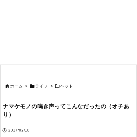



ホーム
>
ライフ
>
ペット
ナマケモノの鳴き声ってこんなだったの（オチあ
り）

2017/02/10