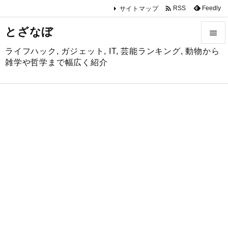

Feedly
RSS
サイトマップ
とざなぼ

ライフハック, ガジェット, IT, 芸能ランキング, 動物から

雑学や哲学まで幅広く紹介
メニュ

サイド

前へ

次へ

検索