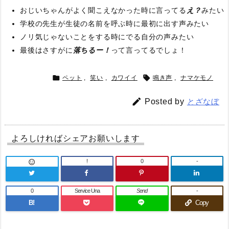
おじいちゃんがよく聞こえなかった時に言ってる
え？
みたい
学校の先生が生徒の名前を呼ぶ時に最初に出す声みたい
ノリ気じゃないことをする時にでる自分の声みたい
最後はさすがに
落ちるー！
って言ってるでしょ！


ペット
,
笑い
,
カワイイ
鳴き声
,
ナマケモノ

Posted by
とざなぼ
よろしければシェアお願いします
!
0
-

0
Service Una
Send
-
B!
Copy