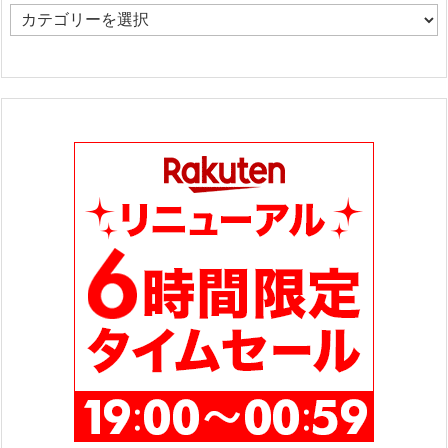
カ
テ
ゴ
リ
ー