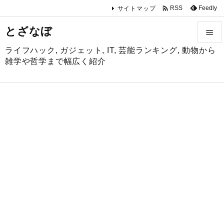

Feedly
RSS
サイトマップ
とざなぼ

ライフハック, ガジェット, IT, 芸能ランキング, 動物から

雑学や哲学まで幅広く紹介
メニュ

サイド

前へ

次へ

検索