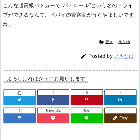
こんな超高級パトカーで"パトロール"という名のドライ
ブができるなんて、ドバイの警察官がうらやましいです
ね。

驚き
,
乗り物

Posted by
とざなぼ
よろしければシェアお願いします
!
0
-

1
Service Una
Send
-
B!
Copy