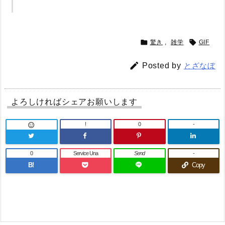


驚き
,
雑学
GIF

Posted by
とざなぼ
よろしければシェアお願いします
!
0
-

0
Service Una
Send
-
B!
Copy