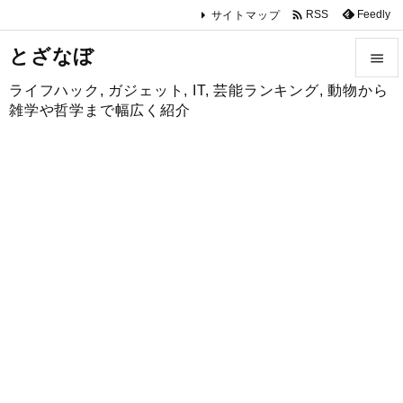

Feedly
RSS
サイトマップ
とざなぼ

ライフハック, ガジェット, IT, 芸能ランキング, 動物から

雑学や哲学まで幅広く紹介
メニュ

サイド

前へ

次へ

検索