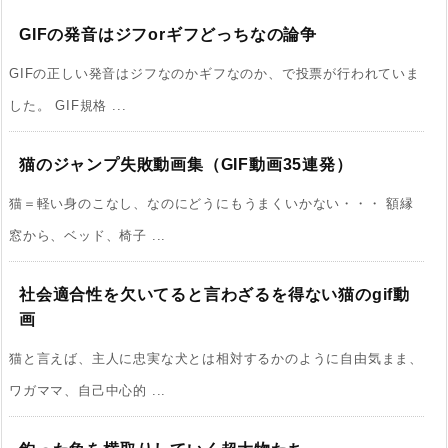
GIFの発音はジフorギフどっちなの論争
GIFの正しい発音はジフなのかギフなのか、で投票が行われていま
した。 GIF規格 ...
猫のジャンプ失敗動画集（GIF動画35連発）
猫＝軽い身のこなし、なのにどうにもうまくいかない・・・ 額縁
窓から、ベッド、椅子 ...
社会適合性を欠いてると言わざるを得ない猫のgif動
画
猫と言えば、主人に忠実な犬とは相対するかのように自由気まま、
ワガママ、自己中心的 ...