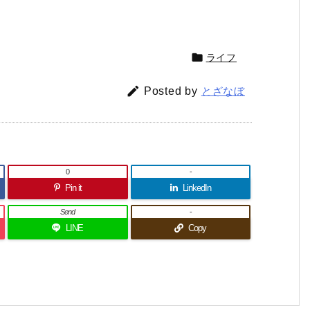

ライフ

Posted by
とざなぼ
0
-
Pin it
LinkedIn
Send
-
LINE
Copy