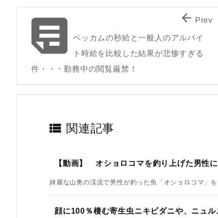


Prev
ベッカムの秒給と一般人のアルバイ
ト時給を比較した結果が悲惨すぎる
件・・・勤務中の閲覧厳禁！

関連記事
【動画】 オショロコマを釣り上げた男性
綺麗な山奥の渓流で男性が釣った魚「オショロコマ」を引
顔に100％棲む寄生虫ニキビダニや、ニュ