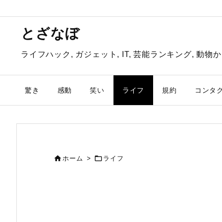
とざなぼ
ライフハック, ガジェット, IT, 芸能ランキング, 
驚き
感動
笑い
ライフ
規約
コンタ


ホーム
>
ライフ