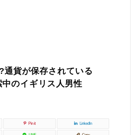
!?通貨が保存されている
索中のイギリス人男性
Pin it
LinkedIn
LINE
Copy