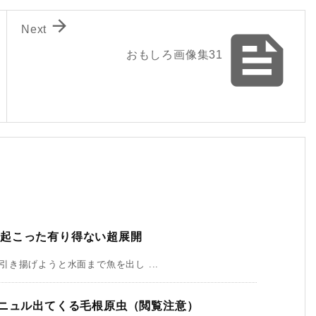

Next

おもしろ画像集31
に起こった有り得ない超展開
き揚げようと水面まで魚を出し ...
ルニュル出てくる毛根原虫（閲覧注意）