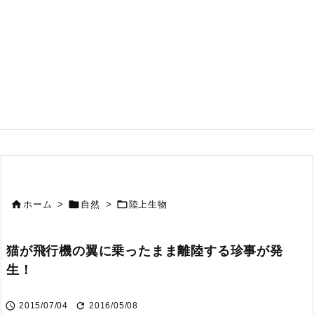



ホーム
>
自然
>
陸上生物
猫が飛行機の翼に乗ったまま離陸する珍事が発
生！


2015/07/04
2016/05/08