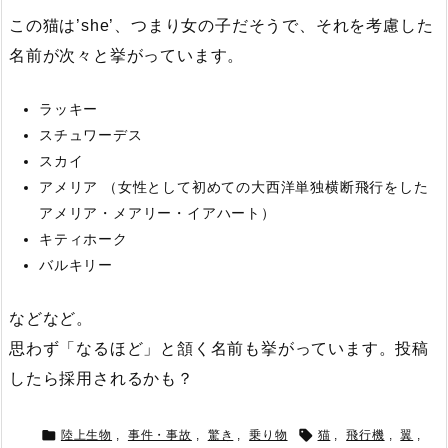
この猫は’she’、つまり女の子だそうで、それを考慮した
名前が次々と挙がっています。
ラッキー
スチュワーデス
スカイ
アメリア （女性として初めての大西洋単独横断飛行をした
アメリア・メアリー・イアハート）
キティホーク
バルキリー
などなど。
思わず「なるほど」と頷く名前も挙がっています。投稿
したら採用されるかも？


陸上生物
,
事件・事故
,
驚き
,
乗り物
猫
,
飛行機
,
翼
,