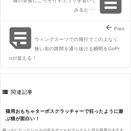

猫の背後にこっそりキュウリを置いて
みると･･･


Prev
ウィングスーツでの飛行でこの上なく
狭い岩の隙間を通り抜ける瞬間をGoPr
oが捉える！

関連記事
猫用おもちゃターボスクラッチャーで狂ったように遊
ぶ猫が面白い！
輪っかになったレールの中をボールがグルグルと回る猫用のオモチ