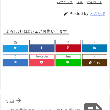
ハプニング
,
珍事
,
パイロット

Posted by
とざなぼ
よろしければシェアお願いします
!
0
-

0
Service Una
Send
-
B!
Copy

Next