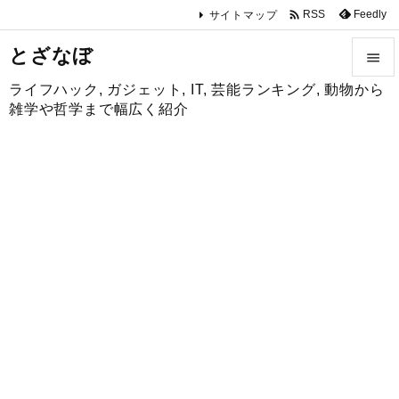

Feedly
RSS
サイトマップ
とざなぼ

ライフハック, ガジェット, IT, 芸能ランキング, 動物から

雑学や哲学まで幅広く紹介
メニュ

サイド

前へ

次へ

検索