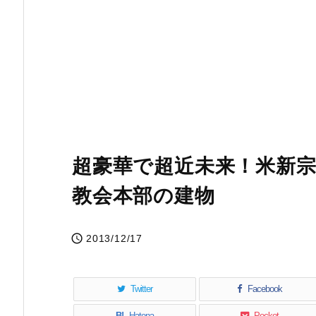
超豪華で超近未来！米新
教会本部の建物

2013/12/17
Twitter
Facebook
B!
Hatena
Pocket