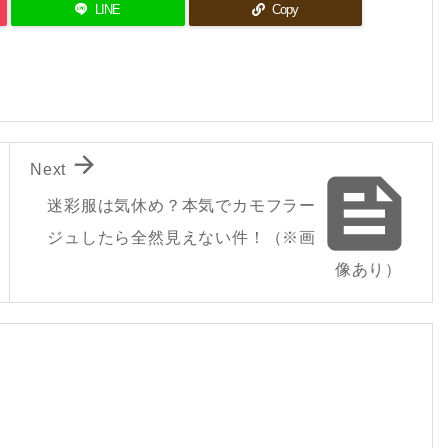
LINE
Copy

Next

迷彩服は気休め？本気でカモフラー
ジュしたら全然見えない件！（※画
像あり）