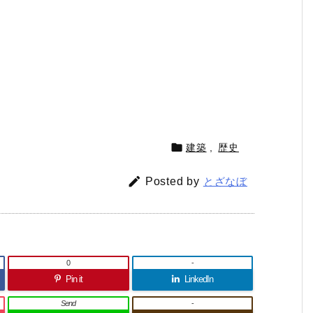

建築
,
歴史

Posted by
とざなぼ
0
-
Pin it
LinkedIn
Send
-