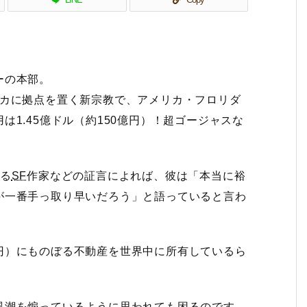
ーの本部。
アメリカに拠点を置く新宗教で、アメリカ・フロリダ
1.45億ドル（約150億円）！超ゴージャスな
いる
SF
作家などの証言によれば、彼は「本当に裕
が一番手っ取り早いだろう」と語っていると言わ
円）にものぼる不動産を世界中に所有しているら
風潮を煽っているように思われても困るのです