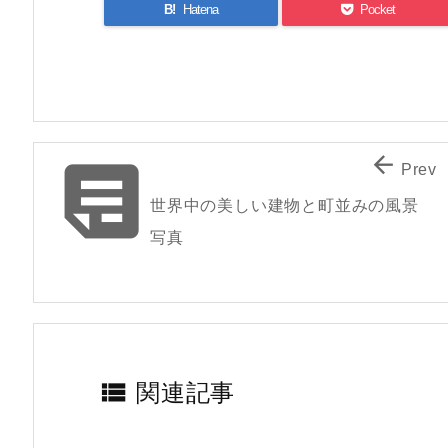
B!
Hatena
Pocket


Prev
世界中の美しい建物と町並みの風景
写真

関連記事