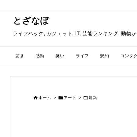
とざなぼ
ライフハック, ガジェット, IT, 芸能ランキング, 
驚き
感動
笑い
ライフ
規約
コンタ



ホーム
>
アート
>
建築