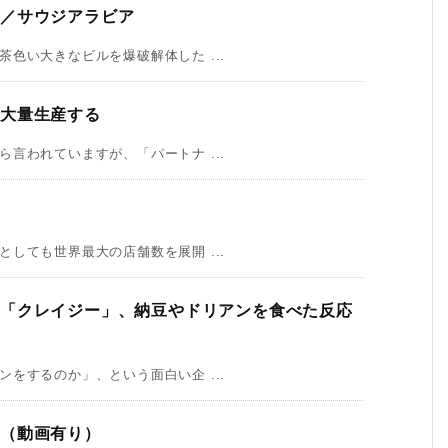
え／サウジアラビア
色い大きなビルを爆破解体した ...
を大量生産する
言われていますが、「パートナ ...
しても世界最大の店舗数を展開 ...
想「クレイジー」、納豆やドリアンを食べた反応
をするのか」、という面白い企 ...
」（動画有り）