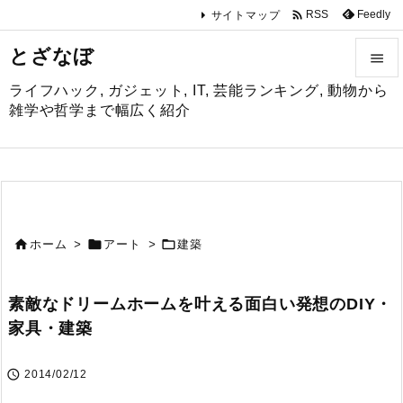

Feedly
RSS
サイトマップ
とざなぼ

ライフハック, ガジェット, IT, 芸能ランキング, 動物から

雑学や哲学まで幅広く紹介
メニュ

サイド

前へ



ホーム
>
アート
>
建築

次へ
素敵なドリームホームを叶える面白い発想のDIY・

家具・建築
検索

2014/02/12