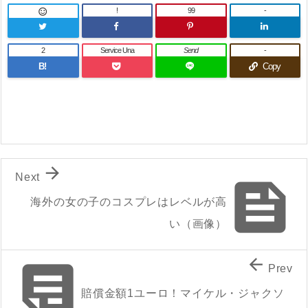
!
99
-

2
Service Una
Send
-
B!
Copy

Next

海外の女の子のコスプレはレベルが高
い（画像）


Prev
賠償金額1ユーロ！マイケル・ジャクソ