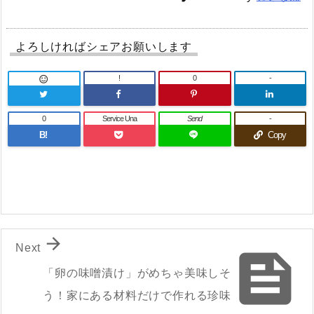
よろしければシェアお願いします
!
0
-

0
Service Una
Send
-
B!
Copy

Next

「卵の味噌漬け」がめちゃ美味しそ
う！家にある材料だけで作れる珍味