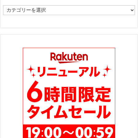
カ
テ
ゴ
リ
ー