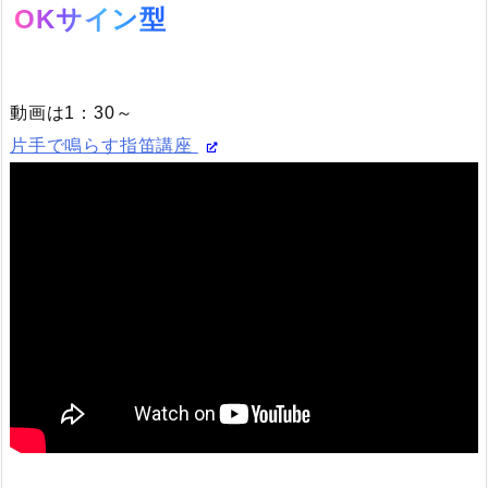
OKサイン型
動画は1：30～
片手で鳴らす指笛講座