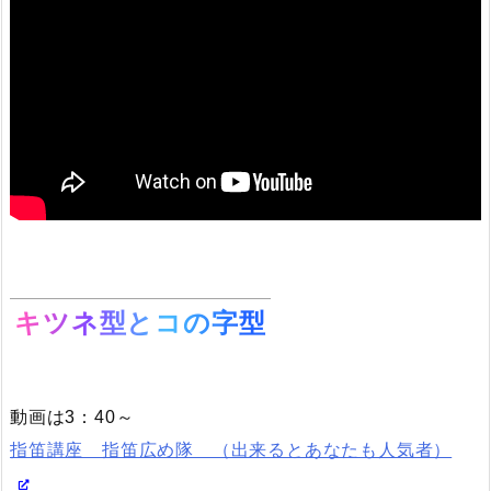
キツネ型とコの字型
動画は3：40～
指笛講座 指笛広め隊 （出来るとあなたも人気者）