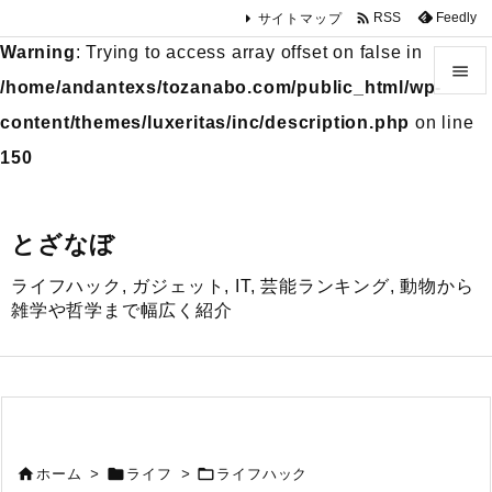

Feedly
RSS
サイトマップ
Warning
: Trying to access array offset on false in

/home/andantexs/tozanabo.com/public_html/wp-

content/themes/luxeritas/inc/description.php
on line
メニュ
150

サイド
とざなぼ

ライフハック, ガジェット, IT, 芸能ランキング, 動物から
前へ
雑学や哲学まで幅広く紹介

次へ

検索



ホーム
>
ライフ
>
ライフハック