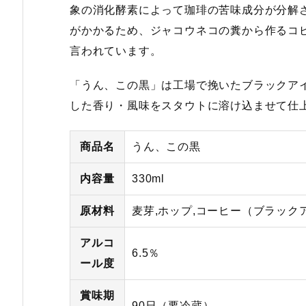
象の消化酵素によって珈琲の苦味成分が分解
がかかるため、ジャコウネコの糞から作るコピ
言われています。
「うん、この黒」は工場で挽いたブラックア
した香り・風味をスタウトに溶け込ませて仕
商品名
うん、この黒
内容量
330ml
原材料
麦芽,ホップ,コーヒー（ブラック
アルコ
6.5％
ール度
賞味期
90日（要冷蔵）