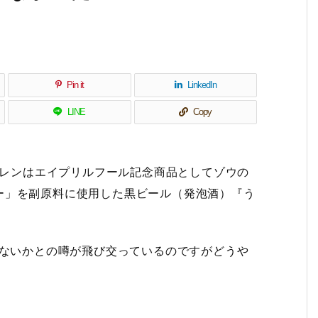
Pin it
LinkedIn
LINE
Copy
ガーレンはエイプリルフール記念商品としてゾウの
ー」を副原料に使用した黒ビール（発泡酒）『う
はないかとの噂が飛び交っているのですがどうや