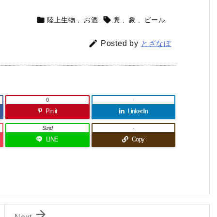


陸上生物
,
お酒
糞
,
象
,
ビール

Posted by
とざなぼ
0
-
Pin it
LinkedIn
Send
-
LINE
Copy

Next