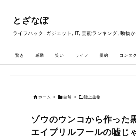
とざなぼ
ライフハック, ガジェット, IT, 芸能ランキング, 
驚き
感動
笑い
ライフ
規約
コンタ



ホーム
>
自然
>
陸上生物
ゾウのウンコから作った
エイプリルフールの嘘じ