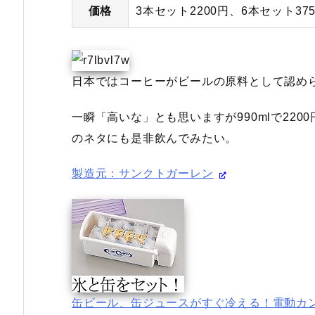
価格
3本セット2200円、6本セット37
日本ではコーヒーがビールの原料として認め
一瞬「高いな」とも思いますが990mlで22
のネタにも是非飲んでみたい。
製造元：サンクトガーレン
缶ビール、缶ジュースがすぐ冷える！電動カ