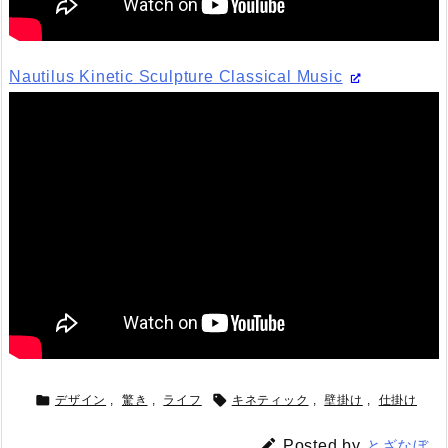
Nautilus Kinetic Sculpture Classical Music


デザイン
,
驚き
,
ライフ
キネティック
,
壁掛け
,
仕掛け

Posted by
とざなぼ