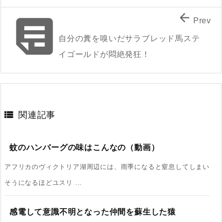


Prev
自分の糞を嗅いだサラブレッド馬ステ
イゴールドが悶絶発狂！

関連記事
蚊のハンバーグの味はこんなの（動画）
アフリカのヴィクトリア湖周辺には、雨季になると窒息してしまい
そうになるほどユスリ ...
感電して意識不明となった仲間を蘇生した猿