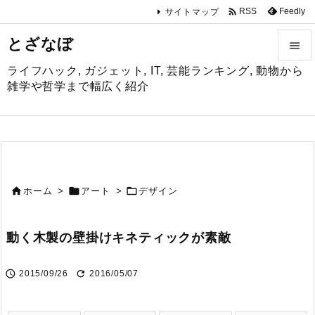

Feedly
RSS
サイトマップ
とざなぼ

ライフハック, ガジェット, IT, 芸能ランキング, 動物から

雑学や哲学まで幅広く紹介
メニュ

サイド

前へ



ホーム
>
アート
>
デザイン

次へ
動く木製の壁掛けキネティックが素敵

検索


2015/09/26
2016/05/07