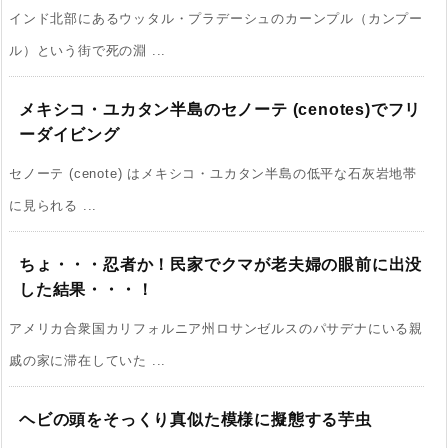
インド北部にあるウッタル・プラデーシュのカーンプル（カンプー
ル）という街で死の淵 ...
メキシコ・ユカタン半島のセノーテ (cenotes)でフリ
ーダイビング
セノーテ (cenote) はメキシコ・ユカタン半島の低平な石灰岩地帯
に見られる ...
ちょ・・・忍者か！民家でクマが老夫婦の眼前に出没
した結果・・・！
アメリカ合衆国カリフォルニア州ロサンゼルスのパサデナにいる親
戚の家に滞在していた ...
ヘビの頭をそっくり真似た模様に擬態する芋虫