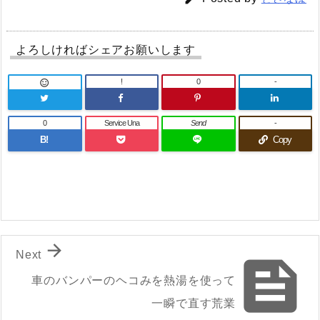
よろしければシェアお願いします
!
0
-

0
Service Una
Send
-
B!
Copy

Next

車のバンパーのヘコみを熱湯を使って
一瞬で直す荒業