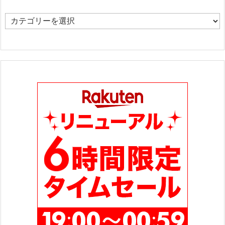
カ
テ
ゴ
リ
ー