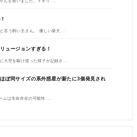
ゃんを救いました。イギリ ...
i！
う飼い主さん。 優しい柴犬 ...
リュージョンすぎる！
大空を駆け巡った様子が記録さ ...
ほぼ同サイズの系外惑星が新たに3個発見され
ームは生命存在の可能性 ...