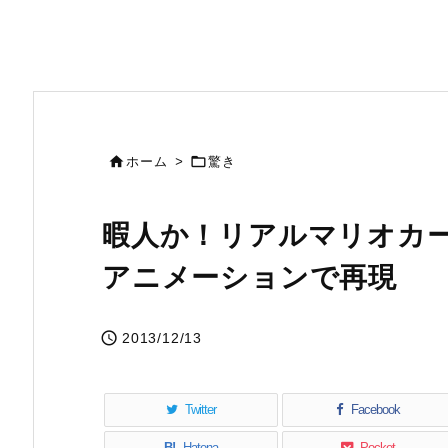


ホーム
>
驚き
暇人か！リアルマリオカ
アニメーションで再現

2013/12/13
Twitter
Facebook
B!
Hatena
Pocket