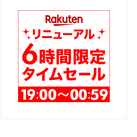
テ
ゴ
リ
ー