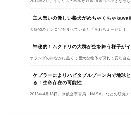
2014年2月、イギリスの医師が妊娠24週目の小さな赤ち
主人想いの優しい柴犬がめちゃくちゃkawai
大好物のナンコツを食べていると「それちょーだい！」と言
神秘的！ムクドリの大群が空を舞う様子がイ
オランダの街なかに黒くて巨大な物体が現れて変幻自在に
ケプラーによりハビタブルゾーン内で地球と
る！生命存在の可能性
2013年4月18日、米航空宇宙局（NASA）などの研究チ