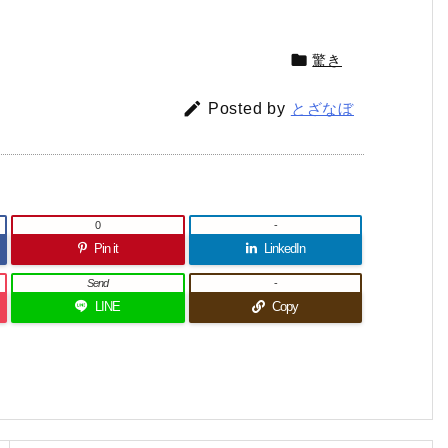

驚き

Posted by
とざなぼ
0
-
Pin it
LinkedIn
Send
-
LINE
Copy